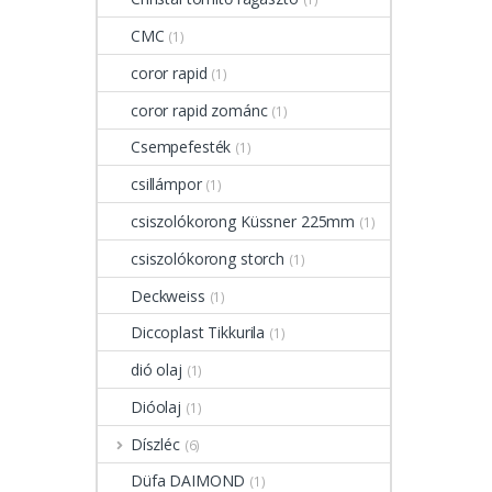
CMC
(1)
coror rapid
(1)
coror rapid zománc
(1)
Csempefesték
(1)
csillámpor
(1)
csiszolókorong Küssner 225mm
(1)
csiszolókorong storch
(1)
Deckweiss
(1)
Diccoplast Tikkurila
(1)
dió olaj
(1)
Dióolaj
(1)
Díszléc
(6)
Düfa DAIMOND
(1)