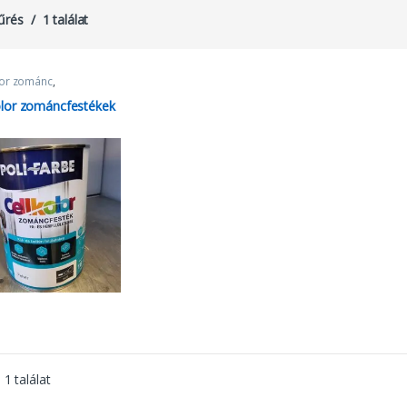
űrés
1 találat
lor zománc
,
cfestékek
olor zománcfestékek
 a terméknek több variációja van. A változatok a termékoldalon választ
1 találat