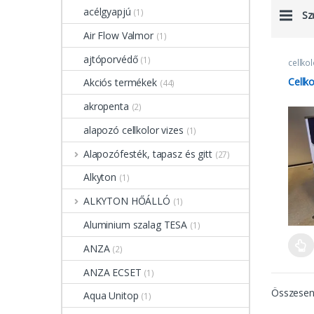
acélgyapjú
(1)
Sz
Air Flow Valmor
(1)
ajtóporvédő
(1)
cellko
Zomán
Cellk
Akciós termékek
(44)
akropenta
(2)
alapozó cellkolor vizes
(1)
Alapozófesték, tapasz és gitt
(27)
Alkyton
(1)
ALKYTON HŐÁLLÓ
(1)
Aluminium szalag TESA
(1)
ANZA
(2)
Ennek
ANZA ECSET
(1)
Összesen 
Aqua Unitop
(1)