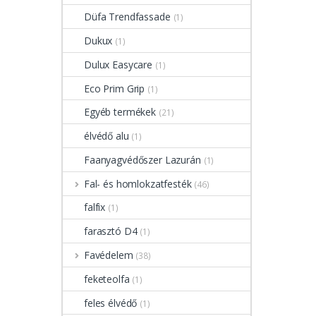
Düfa Trendfassade
(1)
Dukux
(1)
Dulux Easycare
(1)
Eco Prim Grip
(1)
Egyéb termékek
(21)
élvédő alu
(1)
Faanyagvédőszer Lazurán
(1)
Fal- és homlokzatfesték
(46)
falfix
(1)
farasztó D4
(1)
Favédelem
(38)
feketeolfa
(1)
feles élvédő
(1)