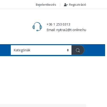
Bejelentkezés
Regisztráció
+36 1 253 0313
Email: nyitrai2@t-online.hu