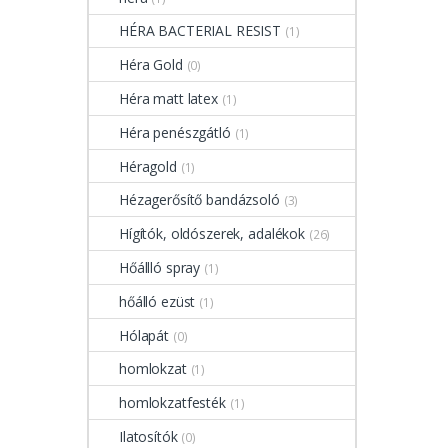
HÉRA BACTERIAL RESIST
(1)
Héra Gold
(0)
Héra matt latex
(1)
Héra penészgátló
(1)
Héragold
(1)
Hézagerősítő bandázsoló
(3)
Hígítók, oldószerek, adalékok
(26)
Hőállló spray
(1)
hőálló ezüst
(1)
Hólapát
(0)
homlokzat
(1)
homlokzatfesték
(1)
Ilatosítók
(0)