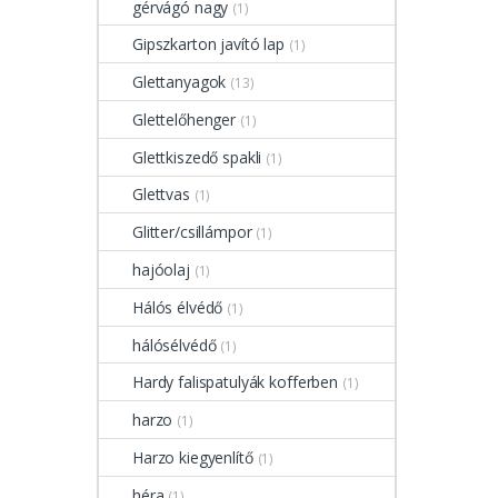
gérvágó nagy
(1)
Gipszkarton javító lap
(1)
Glettanyagok
(13)
Glettelőhenger
(1)
Glettkiszedő spakli
(1)
Glettvas
(1)
Glitter/csillámpor
(1)
hajóolaj
(1)
Hálós élvédő
(1)
hálósélvédő
(1)
Hardy falispatulyák kofferben
(1)
harzo
(1)
Harzo kiegyenlítő
(1)
héra
(1)