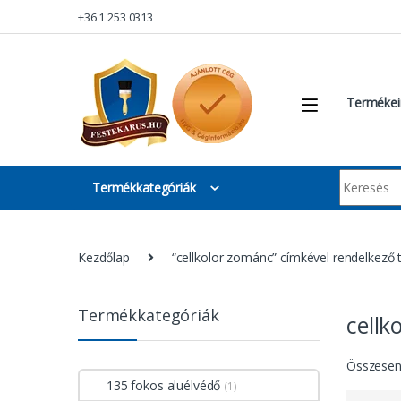
Skip to navigation
Skip to content
+36 1 253 0313
Termékei
Keresés:
Termékkategóriák
Kezdőlap
“cellkolor zománc” címkével rendelkező
Termékkategóriák
cellk
Összesen 
135 fokos aluélvédő
(1)