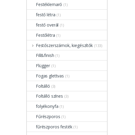
Festéklemaró
(1)
festő létra
(1)
festő overál
(1)
Festőlétra
(1)
Festőszerszámok, kiegészítők
(133)
Fill&finish
(1)
Flügger
(1)
Fogas glettvas
(1)
Foltálló
(3)
Foltálló színes
(3)
folyékonyfa
(1)
Fűrészporos
(1)
fűrészporos festék
(1)