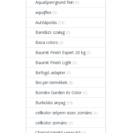
AquaSperrgrund fein
(1)
aquqflex
(1)
Autóápolás
(13)
Bandázs szalag
(1)
Basa colors
(2)
Baumit Finish Expert 20 kg
(1)
Baumit Finish Light
(1)
Befogó adapter
(1)
Bio pin termékek
(5)
Bondex Garden és Color
(1)
Burkolási anyag
(15)
cellkolor selyem vizes zománc
(1)
cellkolor zománc
(1)
Christal tömítő ragasztó
(1)