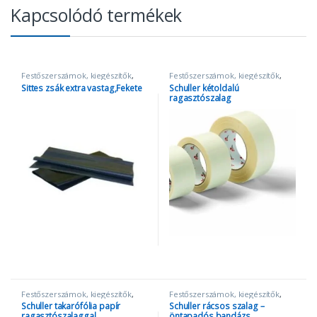
Kapcsolódó termékek
Festőszerszámok, kiegészítők
,
Festőszerszámok, kiegészítők
,
Takarópapír és fólia
Szalagok
Sittes zsák extra vastag,Fekete
Schuller kétoldalú
ragasztószalag
Festőszerszámok, kiegészítők
,
Festőszerszámok, kiegészítők
,
Takarópapír és fólia
Szalagok
Schuller takarófólia papír
Schuller rácsos szalag –
ragasztószalaggal
öntapadós bandázs