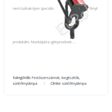
nem tudnak ilyen speciális
fényt
produkálni. Munkájukra igényeseknek…..
Kategóriák:
Festőszerszámok, kiegészítők
,
súrlófénylámpa
Címke:
súrlófénylámpa