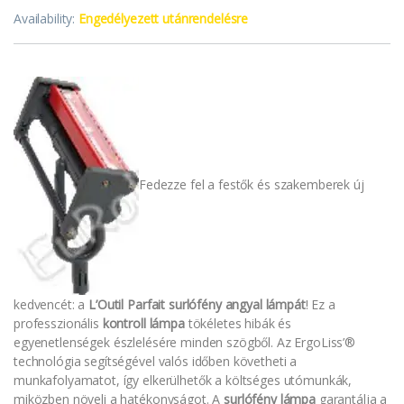
Availability:
Engedélyezett utánrendelésre
Fedezze fel a festők és szakemberek új
kedvencét: a
L’Outil Parfait surlófény angyal lámpát
! Ez a
professzionális
kontroll lámpa
tökéletes hibák és
egyenetlenségek észlelésére minden szögből. Az ErgoLiss’®
technológia segítségével valós időben követheti a
munkafolyamatot, így elkerülhetők a költséges utómunkák,
miközben növeli a hatékonyságot. A
surlófény lámpa
garantálja a