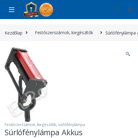
Skip to navigation
Skip to content
Kezdőlap
Festőszerszámok, kiegészítők
Súrlófénylámpa 
Festőszerszámok, kiegészítők
,
súrlófénylámpa
Súrlófénylámpa Akkus