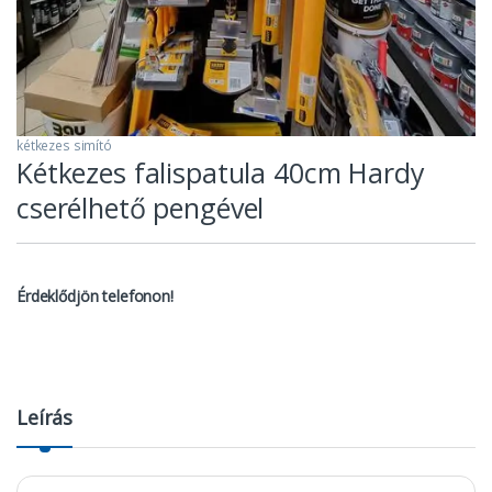
kétkezes simító
Kétkezes falispatula 40cm Hardy
cserélhető pengével
Érdeklődjön telefonon!
Leírás