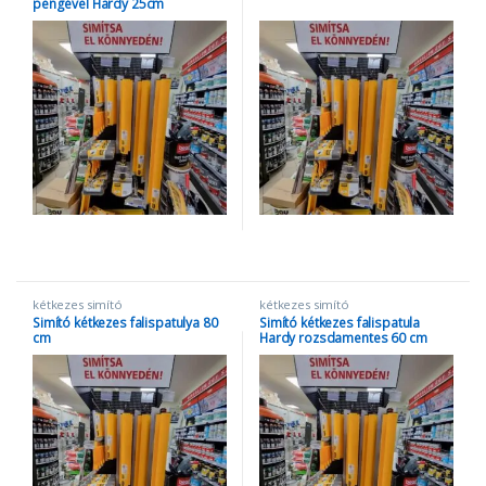
pengével Hardy 25cm
kétkezes simító
kétkezes simító
Simító kétkezes falispatulya 80
Simító kétkezes falispatula
cm
Hardy rozsdamentes 60 cm