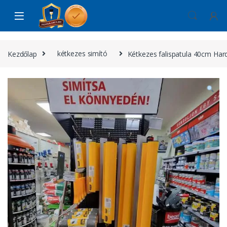
Skip to navigation
Skip to content
Kezdőlap
kétkezes simító
Kétkezes falispatula 40cm Har