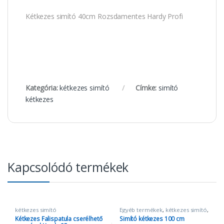
Kétkezes simító 40cm Rozsdamentes Hardy Profi
Kategória:
kétkezes simító
Címke:
simító
kétkezes
Kapcsolódó termékek
kétkezes simító
Egyéb termékek
,
kétkezes simító
,
lepke
Kétkezes Falispatula cserélhető
Simító kétkezes 100 cm