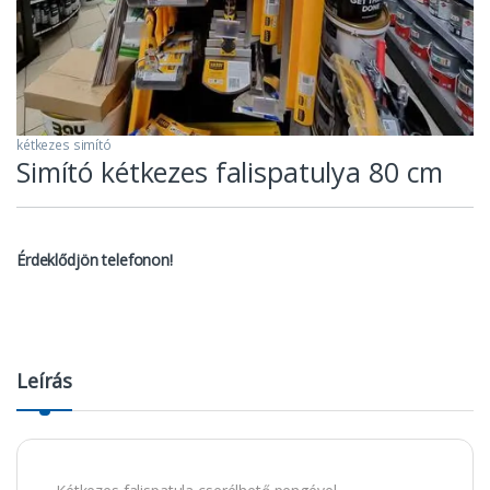
kétkezes simító
Simító kétkezes falispatulya 80 cm
Érdeklődjön telefonon!
Leírás