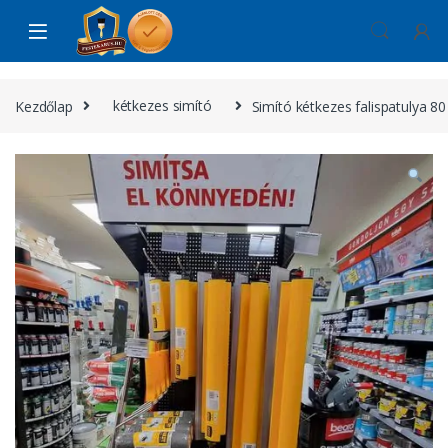
Skip to navigation
Skip to content
Kezdőlap
kétkezes simító
Simító kétkezes falispatulya 8