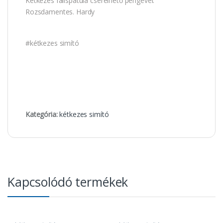
Kétkezes falispatula cserélhető pengével.
Rozsdamentes. Hardy
#kétkezes simító
Kategória:
kétkezes simító
Kapcsolódó termékek