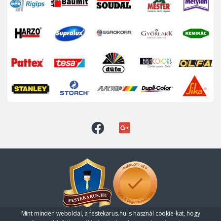
Mint minden weboldal, a festekarus.hu is használ cookie-kat, hogy