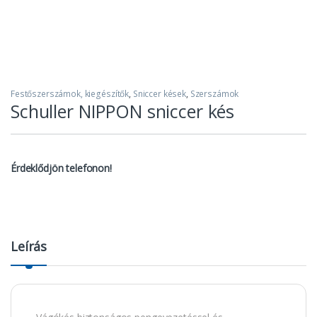
Festőszerszámok, kiegészítők
,
Sniccer kések
,
Szerszámok
Schuller NIPPON sniccer kés
Érdeklődjön telefonon!
Leírás