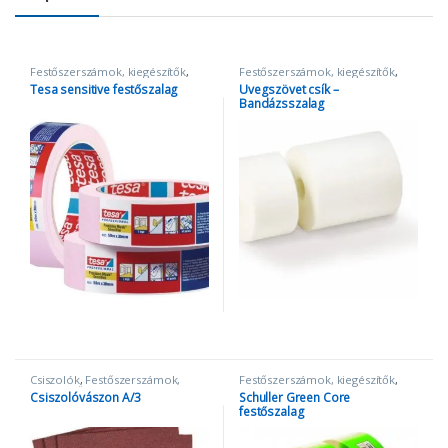
Festőszerszámok, kiegészítők
,
Festőszerszámok, kiegészítők
,
Szalagok
Szalagok
Tesa sensitive festőszalag
Üvegszövet csík –
Bandázsszalag
Csiszolók
,
Festőszerszámok,
Festőszerszámok, kiegészítők
,
kiegészítők
Szalagok
Csiszolóvászon A/3
Schuller Green Core
festőszalag