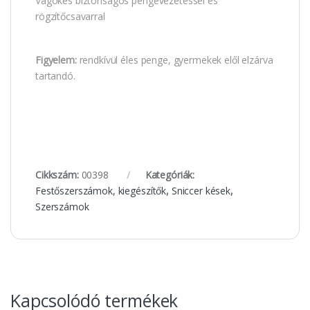
Vágókés biztonságos pengevezetéssel és
rögzítőcsavarral
Figyelem:
rendkívül éles penge, gyermekek elől elzárva
tartandó.
Cikkszám:
00398
Kategóriák:
Festőszerszámok, kiegészítők
,
Sniccer kések
,
Szerszámok
Kapcsolódó termékek