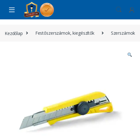
Skip to navigation
Skip to content
Kezdőlap
Festőszerszámok, kiegészítők
Szerszámok