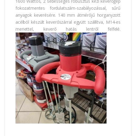
1600 Wattos, 2 sebességes robusztus kézi keverőgép
fokozatmentes fordulatszám-szabályozással, sűrű
anyagok keverésére. 140 mm átmérőjű horganyzott
acélból készült keverőszárral együtt szállítva, M14-es
menettel, keverő hatás lentről felfelé.