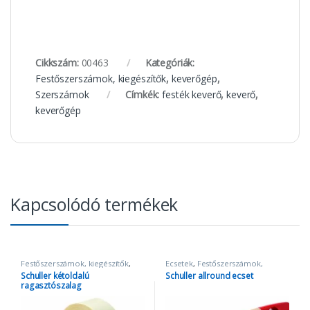
Cikkszám:
00463
Kategóriák:
Festőszerszámok, kiegészítők
,
keverőgép
,
Szerszámok
Címkék:
festék keverő
,
keverő
,
keverőgép
Kapcsolódó termékek
Festőszerszámok, kiegészítők
,
Ecsetek
,
Festőszerszámok,
Szalagok
kiegészítők
Schuller kétoldalú
Schuller allround ecset
ragasztószalag