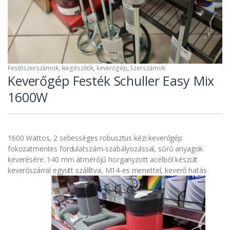
Festőszerszámok, kiegészítők
,
keverőgép
,
Szerszámok
Keverőgép Festék Schuller Easy Mix
1600W
1600 Wattos, 2 sebességes robusztus kézi keverőgép
fokozatmentes fordulatszám-szabályozással, sűrű anyagok
keverésére. 140 mm átmérőjű horganyzott acélból készült
keverőszárral együtt szállítva, M14-es menettel, keverő hatás