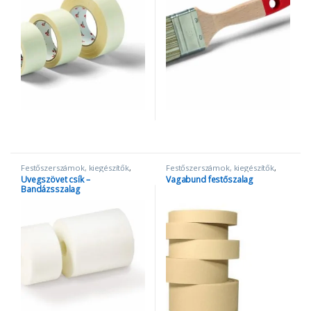
Festőszerszámok, kiegészítők
,
Festőszerszámok, kiegészítők
,
Szalagok
Szalagok
Üvegszövet csík –
Vagabund festőszalag
Bandázsszalag