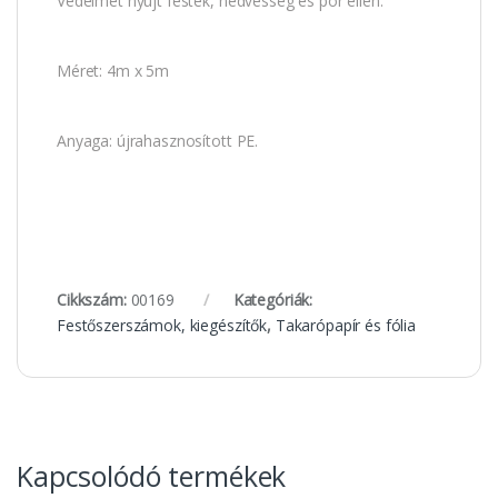
Védelmet nyújt festék, nedvesség és por ellen.
Méret: 4m x 5m
Anyaga: újrahasznosított PE.
Cikkszám:
00169
Kategóriák:
Festőszerszámok, kiegészítők
,
Takarópapír és fólia
Kapcsolódó termékek