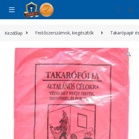
Skip to navigation
Skip to content
Kezdőlap
Festőszerszámok, kiegészítők
Takarópapír és