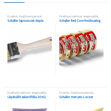
Ecsetek
,
Festőszerszámok,
Festőszerszámok, kiegészítők
,
kiegészítők
Szalagok
Schuller laposecset dupla
Schuller Red Core festőszalag
Festőszerszámok, kiegészítők
,
Ecsetek
,
Festőszerszámok,
Takarópapír és fólia
kiegészítők
Lépésálló takarófólia 20 m2
Schuller mercato L ecset