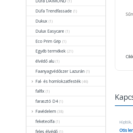
Düfa DAIMOND
(1)
Düfa Trendfassade
(1)
Sűr
Dukux
(1)
Dulux Easycare
(1)
Eco Prim Grip
(1)
Egyéb termékek
(21)
Cik
élvédő alu
(1)
Faanyagvédőszer Lazurán
(1)
Fal- és homlokzatfesték
(46)
falfix
(1)
Kapc
farasztó D4
(1)
Favédelem
(38)
feketeolfa
(1)
Hígítók,
Otis le
feles élvédő
(1)