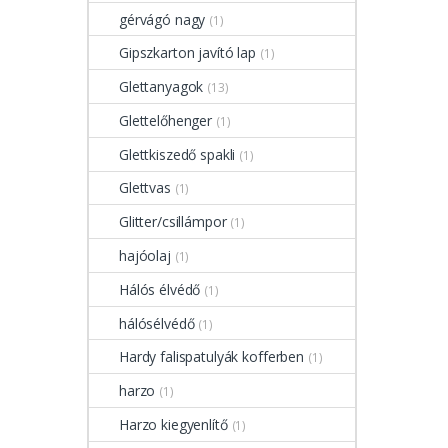
gérvágó nagy
(1)
Gipszkarton javító lap
(1)
Glettanyagok
(13)
Glettelőhenger
(1)
Glettkiszedő spakli
(1)
Glettvas
(1)
Glitter/csillámpor
(1)
hajóolaj
(1)
Hálós élvédő
(1)
hálósélvédő
(1)
Hardy falispatulyák kofferben
(1)
harzo
(1)
Harzo kiegyenlítő
(1)