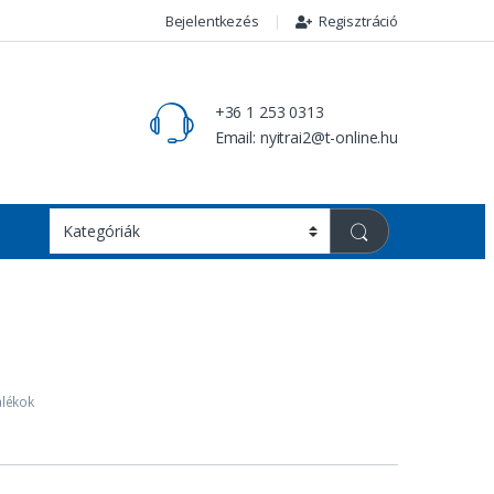
Bejelentkezés
Regisztráció
+36 1 253 0313
Email: nyitrai2@t-online.hu
alékok