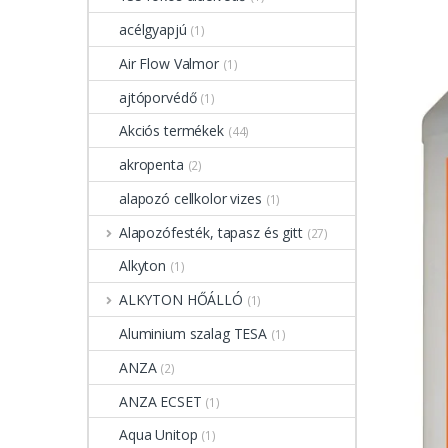
acélgyapjú
(1)
Air Flow Valmor
(1)
ajtóporvédő
(1)
Akciós termékek
(44)
akropenta
(2)
alapozó cellkolor vizes
(1)
Alapozófesték, tapasz és gitt
(27)
Alkyton
(1)
ALKYTON HŐÁLLÓ
(1)
Aluminium szalag TESA
(1)
ANZA
(2)
ANZA ECSET
(1)
Aqua Unitop
(1)