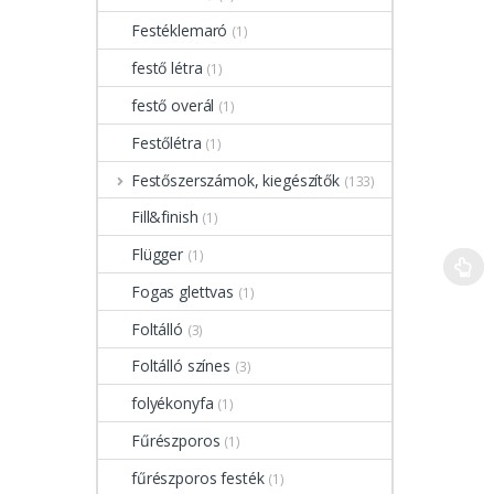
Festéklemaró
(1)
festő létra
(1)
festő overál
(1)
Festőlétra
(1)
Festőszerszámok, kiegészítők
(133)
Fill&finish
(1)
Flügger
(1)
Fogas glettvas
(1)
Foltálló
(3)
Foltálló színes
(3)
folyékonyfa
(1)
Fűrészporos
(1)
fűrészporos festék
(1)