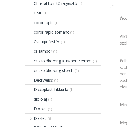
Christal tömítő ragasztó
(1)
CMC
(1)
Öss
coror rapid
(1)
coror rapid zománc
(1)
Alka
Csempefesték
(1)
szo
csillámpor
(1)
Fel
csiszolókorong Küssner 225mm
(1)
szü
csiszolókorong storch
(1)
hen
Deckweiss
vas
(1)
előt
Diccoplast Tikkurila
(1)
dió olaj
(1)
Min
Dióolaj
(1)
Díszléc
(6)
Meg