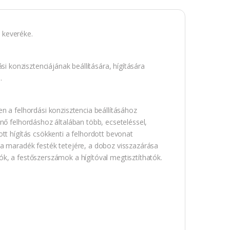
 keveréke.
i konzisztenciájának beállítására, hígítására
.
n a felhordási konzisztencia beállításához
nő felhordáshoz általában több, ecseteléssel,
tt hígítás csökkenti a felhordott bevonat
 a maradék festék tetejére, a doboz visszazárása
atók, a festőszerszámok a hígítóval megtisztíthatók.