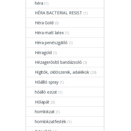
héra
(1)
HÉRA BACTERIAL RESIST
(1)
Héra Gold
(0)
Héra matt latex
(1)
Héra penészgátló
(1)
Héragold
(1)
Hézagerősítő bandázsoló
(3)
Hígítók, oldószerek, adalékok
(26)
Hőállló spray
(1)
hőálló ezüst
(1)
Hólapát
(0)
homlokzat
(1)
homlokzatfesték
(1)