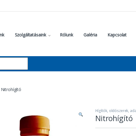
nk
Szolgáltatásaink
Rólunk
Galéria
Kapcsolat
Nitrohígító
Hígítók, oldószerek, ad
Nitrohígító