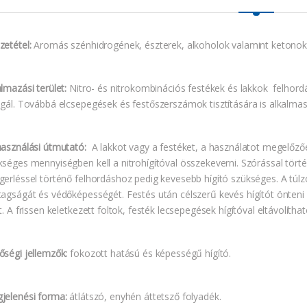
zetétel:
Aromás szénhidrogének, észterek, alkoholok valamint ketonok
lmazási terület:
Nitro- és nitrokombinációs festékek és lakkok felhordás
lgál. Továbbá elcsepegések és festőszerszámok tisztítására is alkalmas
használási útmutató:
A lakkot vagy a festéket, a használatot megelőzőe
kséges mennyiségben kell a nitrohígítóval összekeverni. Szórással törté
gerléssel történő felhordáshoz pedig kevesebb hígító szükséges. A túlzo
tagságát és védőképességét. Festés után célszerű kevés hígítót önteni
t. A frissen keletkezett foltok, festék lecsepegések hígítóval eltávolíth
őségi jellemzők:
fokozott hatású és képességű hígító.
jelenési forma:
átlátszó, enyhén áttetsző folyadék.