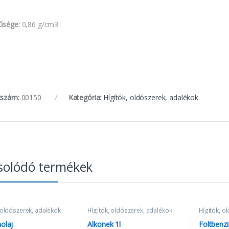
űsége:
0,86 g/cm3
kszám:
00150
Kategória:
Hígítók, oldószerek, adalékok
solódó termékek
 oldószerek, adalékok
Hígítók, oldószerek, adalékok
Hígítók, o
nolaj
Alkonek 1l
Foltbenz