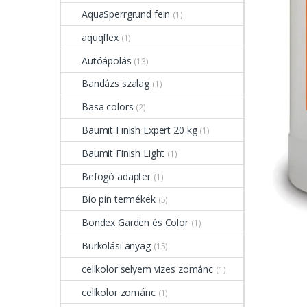
AquaSperrgrund fein
(1)
aquqflex
(1)
Autóápolás
(13)
Bandázs szalag
(1)
Basa colors
(2)
Baumit Finish Expert 20 kg
(1)
Baumit Finish Light
(1)
Befogó adapter
(1)
Bio pin termékek
(5)
Bondex Garden és Color
(1)
Burkolási anyag
(15)
cellkolor selyem vizes zománc
(1)
cellkolor zománc
(1)