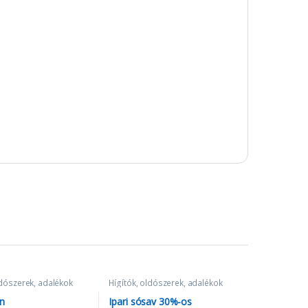
ldószerek, adalékok
Hígítók, oldószerek, adalékok
in
Ipari sósav 30%-os