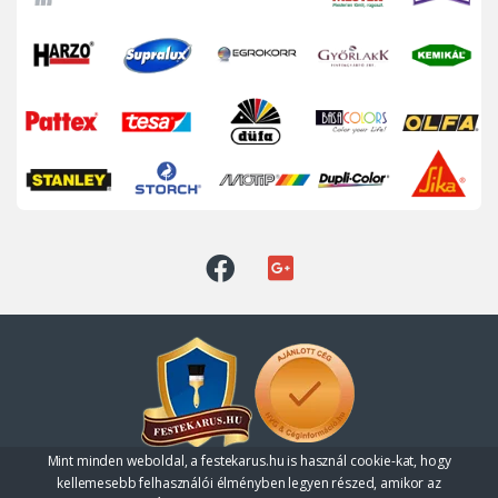
Mint minden weboldal, a festekarus.hu is használ cookie-kat, hogy
Kérdése van?
kellemesebb felhasználói élményben legyen részed, amikor az