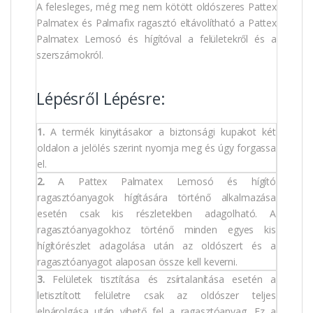
A felesleges, még meg nem kötött oldószeres Pattex
Palmatex és Palmafix ragasztó eltávolítható a Pattex
Palmatex Lemosó és hígítóval a felületekről és a
szerszámokról.
Lépésről Lépésre:
1.
A termék kinyitásakor a biztonsági kupakot két
oldalon a jelölés szerint nyomja meg és úgy forgassa
el.
2.
A Pattex Palmatex Lemosó és hígító
ragasztóanyagok hígítására történő alkalmazása
esetén csak kis részletekben adagolható. A
ragasztóanyagokhoz történő minden egyes kis
hígítórészlet adagolása után az oldószert és a
ragasztóanyagot alaposan össze kell keverni.
3.
Felületek tisztítása és zsírtalanítása esetén a
letisztított felületre csak az oldószer teljes
elpárolgása után vihető fel a ragasztóanyag. Ez a