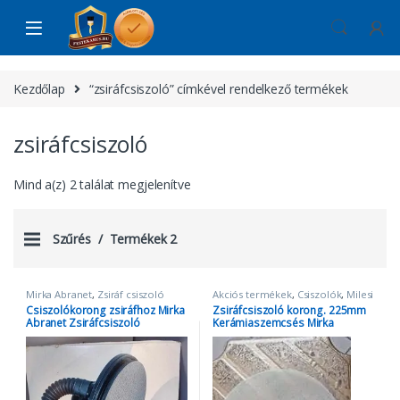
Skip to navigation
Skip to content
Kezdőlap
“zsiráfcsiszoló” címkével rendelkező termékek
zsiráfcsiszoló
Mind a(z) 2 találat megjelenítve
Szűrés
Termékek 2
Mirka Abranet
,
Zsiráf csiszoló
Akciós termékek
,
Csiszolók
,
Milesi
termékek
,
zsiráf
,
zsiráfcsiszoló
,
Csiszolókorong zsiráfhoz Mirka
Zsiráfcsiszoló korong. 225mm
Zsiráfcsiszoló korongok
Abranet Zsiráfcsiszoló
Kerámiaszemcsés Mirka
Abranet