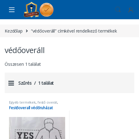
Skip to navigation
Skip to content
Kezdőlap
“védőoveráll” címkével rendelkező termékek
védőoveráll
Összesen 1 találat
Szűrés
1 találat
Egyéb termékek
,
festő overál
,
Festőszerszámok, kiegészítők
Festőoverall védőruházat