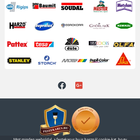
Mint minden weboldal, a festekarus.hu is használ cookie-kat, hogy