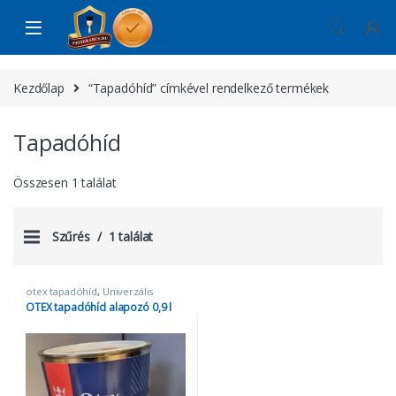
Skip to navigation
Skip to content
Kezdőlap
“Tapadóhíd” címkével rendelkező termékek
Tapadóhíd
Összesen 1 találat
Szűrés
1 találat
otex tapadóhíd
,
Univerzális
alapozók
OTEX tapadóhíd alapozó 0,9 l