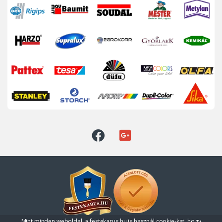
Mint minden weboldal, a festekarus.hu is használ cookie-kat, hogy