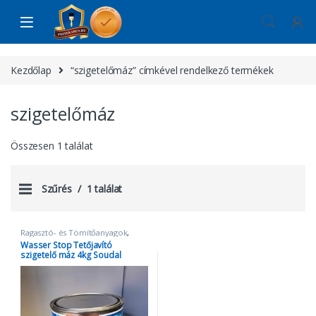
Skip to navigation
Skip to content
Kezdőlap
“szigetelőmáz” címkével rendelkező termékek
szigetelőmáz
Összesen 1 találat
Szűrés
1 találat
Ragasztó- és Tömítőanyagok
,
Wasser stop
Wasser Stop Tetőjavító
szigetelő máz 4kg Soudal