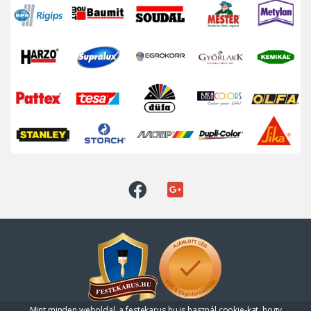
Mint minden weboldal, a festekarus.hu is használ cookie-kat, hogy