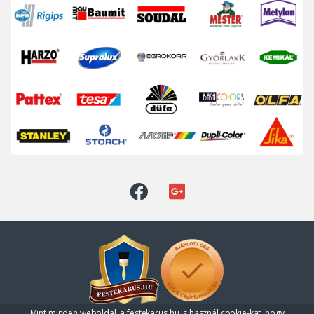
Mint minden weboldal, a festekarus.hu is használ cookie-kat, hogy