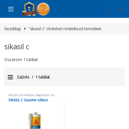
Skip to navigation
Skip to content
Kezdőlap
“sikasil c” címkével rendelkező termékek
sikasil c
Összesen 1 találat
Szűrés
1 találat
Akciós termékek
,
Ragasztó- és
Tömítőanyagok
,
Sikasil c
SIKASIL C Szaniter silikon