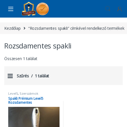
Skip to navigation
Skip to content
Kezdőlap
“Rozsdamentes spakli” címkével rendelkező termékek
Rozsdamentes spakli
Összesen 1 találat
Szűrés
1 találat
Level5
,
Szerszámok
Spakli Prémium Level5
Rozsdamentes