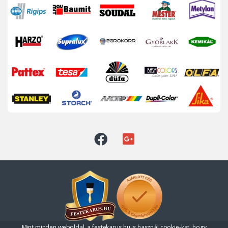
Mint minden weboldal, a festekarus.hu is használ cookie-kat, hogy