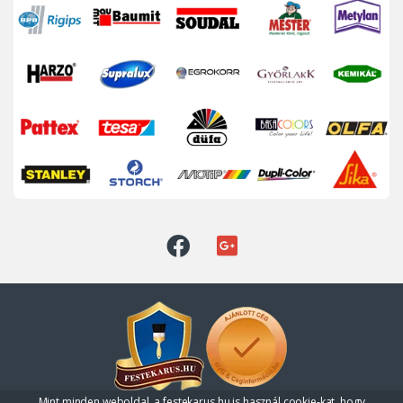
Mint minden weboldal, a festekarus.hu is használ cookie-kat, hogy