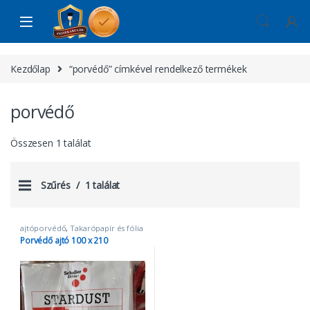
Skip to navigation
Skip to content
Kezdőlap
“porvédő” címkével rendelkező termékek
porvédő
Összesen 1 találat
Szűrés
1 találat
ajtóporvédő
,
Takarópapír és fólia
Porvédő ajtó 100 x 210