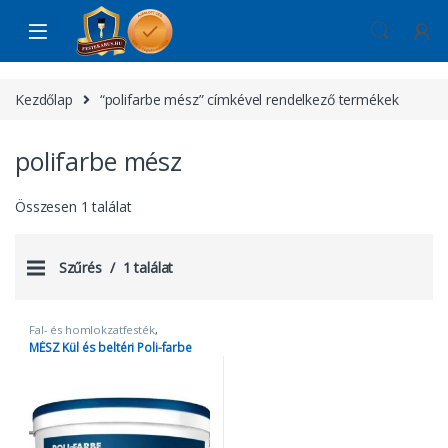
Skip to navigation
Skip to content
Kezdőlap
“polifarbe mész” címkével rendelkező termékek
polifarbe mész
Összesen 1 találat
Szűrés
1 találat
Fal- és homlokzatfesték
,
Mészfestékek
MÉSZ Kül és beltéri Poli-farbe