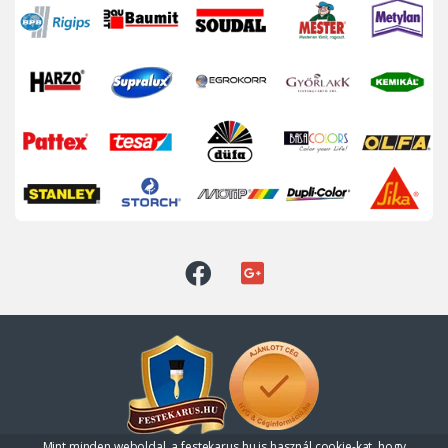
Mint minden weboldal, a festekarus.hu is használ cookie-kat, hogy