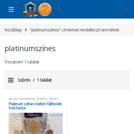
Skip to navigation
Skip to content
Kezdőlap
“platinumszínes” címkével rendelkező termékek
platinumszínes
Összesen 1 találat
Szűrés
1 találat
Akciós termékek
,
Beltéri színes
falfestékek
,
Fal- és
Platinum színes beltéri falfesték
homlokzatfesték
,
platinum
,
Poli-Farbe
platinumszínes