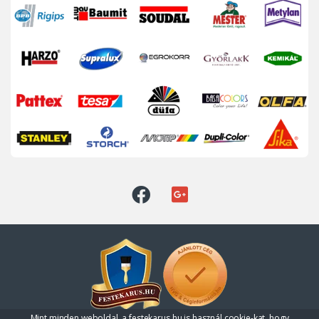
Mint minden weboldal, a festekarus.hu is használ cookie-kat, hogy