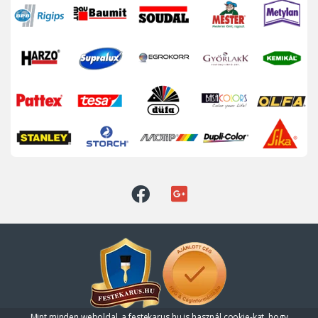
Mint minden weboldal, a festekarus.hu is használ cookie-kat, hogy