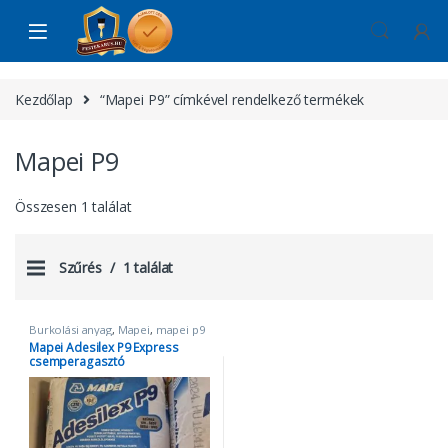
Skip to navigation
Skip to content
Kezdőlap
“Mapei P9” címkével rendelkező termékek
Mapei P9
Összesen 1 találat
Szűrés
1 találat
Burkolási anyag
,
Mapei
,
mapei p9
Mapei Adesilex P9 Express
csemperagasztó