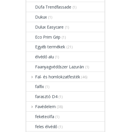
Düfa Trendfassade
(1)
Dukux
(1)
Dulux Easycare
(1)
Eco Prim Grip
(1)
Egyéb termékek
(21)
élvédő alu
(1)
Faanyagvédőszer Lazurán
(1)
Fal- és homlokzatfesték
(46)
falfix
(1)
farasztó D4
(1)
Favédelem
(38)
feketeolfa
(1)
feles élvédő
(1)