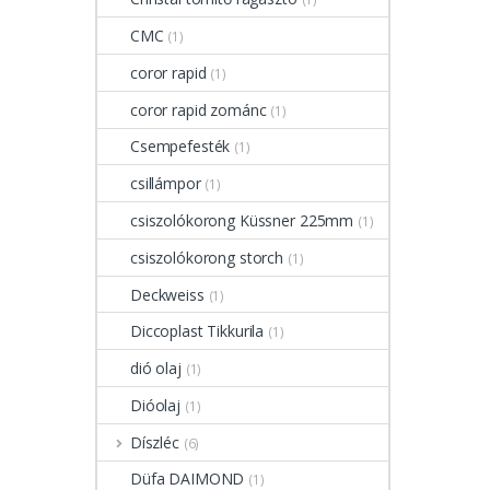
CMC
(1)
coror rapid
(1)
coror rapid zománc
(1)
Csempefesték
(1)
csillámpor
(1)
csiszolókorong Küssner 225mm
(1)
csiszolókorong storch
(1)
Deckweiss
(1)
Diccoplast Tikkurila
(1)
dió olaj
(1)
Dióolaj
(1)
Díszléc
(6)
Düfa DAIMOND
(1)