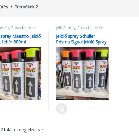
űrés
Termékek 2
festék
,
Spray festékek
jelölőspray
,
Spray festékek
ő spray Maestro jelölő
Jelölő spray Schuller
k fehér 600ml
Prisma Signal Jelölő Spray
500ml
 2 találat megjelenítve