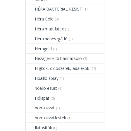
HÉRA BACTERIAL RESIST
(1)
Héra Gold
(0)
Héra matt latex
(1)
Héra penészgátló
(1)
Héragold
(1)
Hézagerősítő bandázsoló
(3)
Hígítók, oldószerek, adalékok
(26)
Hőállló spray
(1)
hőálló ezüst
(1)
Hólapát
(0)
homlokzat
(1)
homlokzatfesték
(1)
Ilatosítók
(0)