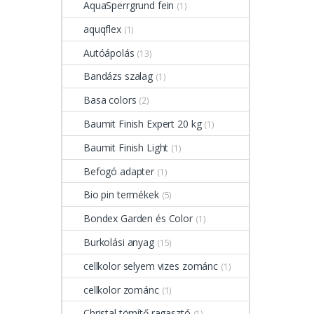
AquaSperrgrund fein
(1)
aquqflex
(1)
Autóápolás
(13)
Bandázs szalag
(1)
Basa colors
(2)
Baumit Finish Expert 20 kg
(1)
Baumit Finish Light
(1)
Befogó adapter
(1)
Bio pin termékek
(5)
Bondex Garden és Color
(1)
Burkolási anyag
(15)
cellkolor selyem vizes zománc
(1)
cellkolor zománc
(1)
Christal tömítő ragasztó
(1)