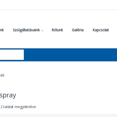
nk
Szolgáltatásaink
Rólunk
Galéria
Kapcsolat
kek
őspray
 2 találat megjelenítve