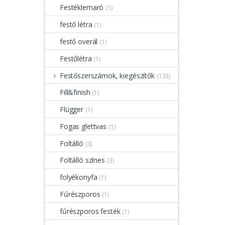
Festéklemaró
(1)
festő létra
(1)
festő overál
(1)
Festőlétra
(1)
Festőszerszámok, kiegészítők
(133)
Fill&finish
(1)
Flügger
(1)
Fogas glettvas
(1)
Foltálló
(3)
Foltálló színes
(3)
folyékonyfa
(1)
Fűrészporos
(1)
fűrészporos festék
(1)