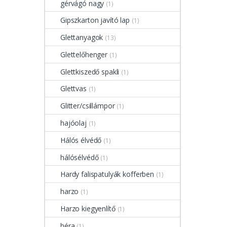
gérvágó nagy
(1)
Gipszkarton javító lap
(1)
Glettanyagok
(13)
Glettelőhenger
(1)
Glettkiszedő spakli
(1)
Glettvas
(1)
Glitter/csillámpor
(1)
hajóolaj
(1)
Hálós élvédő
(1)
hálósélvédő
(1)
Hardy falispatulyák kofferben
(1)
harzo
(1)
Harzo kiegyenlítő
(1)
héra
(1)