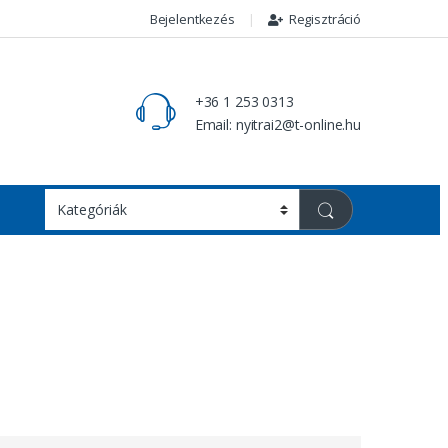
Bejelentkezés
Regisztráció
+36 1 253 0313
Email: nyitrai2@t-online.hu