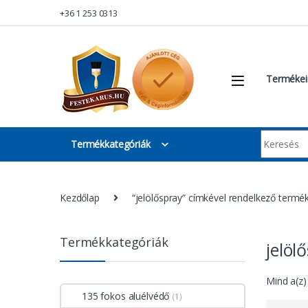
Skip to navigation
Skip to content
+36 1 253 0313
Termékei
Keresés:
Termékkategóriák
Kezdőlap
“jelölőspray” címkével rendelkező termé
Termékkategóriák
jelöl
Mind a(z)
135 fokos aluélvédő
(1)