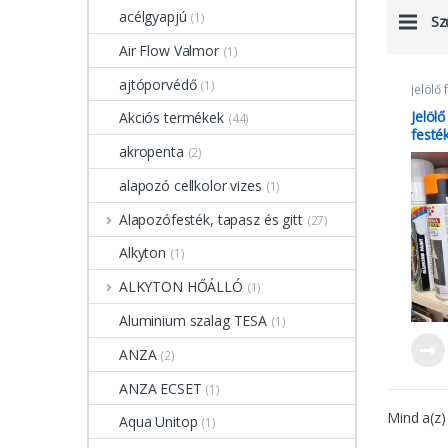
acélgyapjú
(1)
Sz
Air Flow Valmor
(1)
ajtóporvédő
(1)
jelölő 
Jelöl
Akciós termékek
(44)
festé
akropenta
(2)
alapozó cellkolor vizes
(1)
Alapozófesték, tapasz és gitt
(27)
Alkyton
(1)
ALKYTON HŐÁLLÓ
(1)
Aluminium szalag TESA
(1)
ANZA
(2)
ANZA ECSET
(1)
Mind a(z)
Aqua Unitop
(1)