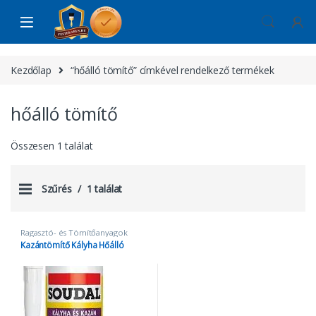
Skip to navigation
Skip to content
Kezdőlap
“hőálló tömítő” címkével rendelkező termékek
hőálló tömítő
Összesen 1 találat
Szűrés
1 találat
Ragasztó- és Tömítőanyagok
Kazántömítő Kályha Hőálló