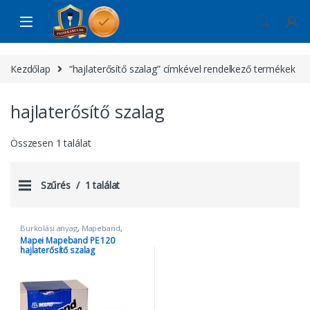
Skip to navigation
Skip to content
Kezdőlap
“hajlaterősítő szalag” címkével rendelkező termékek
hajlaterősítő szalag
Összesen 1 találat
Szűrés
1 találat
Burkolási anyag
,
Mapeband
,
Mapei
Mapei Mapeband PE 120
hajlaterősítő szalag