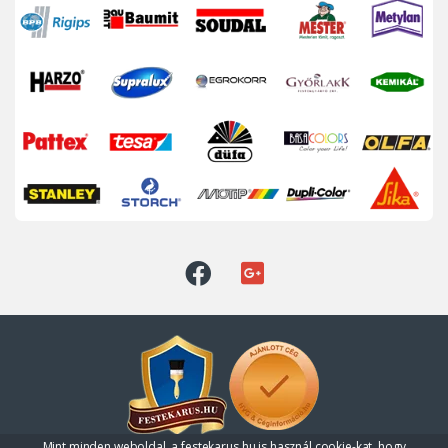
Mint minden weboldal, a festekarus.hu is használ cookie-kat, hogy