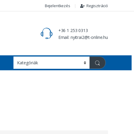
Bejelentkezés
Regisztráció
+36 1 253 0313
Email: nyitrai2@t-online.hu