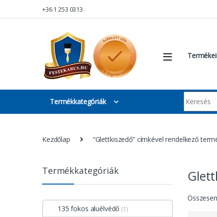
Skip to navigation
Skip to content
+36 1 253 0313
Termékei
Keresés:
Termékkategóriák
Kezdőlap
“Glettkiszedő” címkével rendelkező term
Termékkategóriák
Glett
Összesen 
135 fokos aluélvédő
(1)