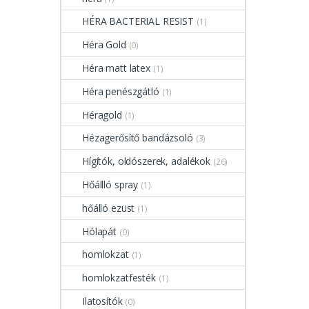
HÉRA BACTERIAL RESIST
(1)
Héra Gold
(0)
Héra matt latex
(1)
Héra penészgátló
(1)
Héragold
(1)
Hézagerősítő bandázsoló
(3)
Hígítók, oldószerek, adalékok
(26)
Hőállló spray
(1)
hőálló ezüst
(1)
Hólapát
(0)
homlokzat
(1)
homlokzatfesték
(1)
Ilatosítók
(0)