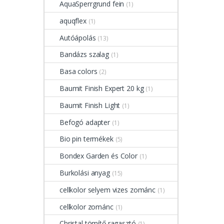
AquaSperrgrund fein
(1)
aquqflex
(1)
Autóápolás
(13)
Bandázs szalag
(1)
Basa colors
(2)
Baumit Finish Expert 20 kg
(1)
Baumit Finish Light
(1)
Befogó adapter
(1)
Bio pin termékek
(5)
Bondex Garden és Color
(1)
Burkolási anyag
(15)
cellkolor selyem vizes zománc
(1)
cellkolor zománc
(1)
Christal tömítő ragasztó
(1)