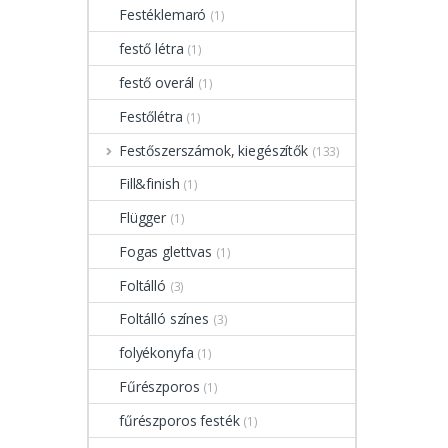
Festéklemaró
(1)
festő létra
(1)
festő overál
(1)
Festőlétra
(1)
Festőszerszámok, kiegészítők
(133)
Fill&finish
(1)
Flügger
(1)
Fogas glettvas
(1)
Foltálló
(3)
Foltálló színes
(3)
folyékonyfa
(1)
Fűrészporos
(1)
fűrészporos festék
(1)