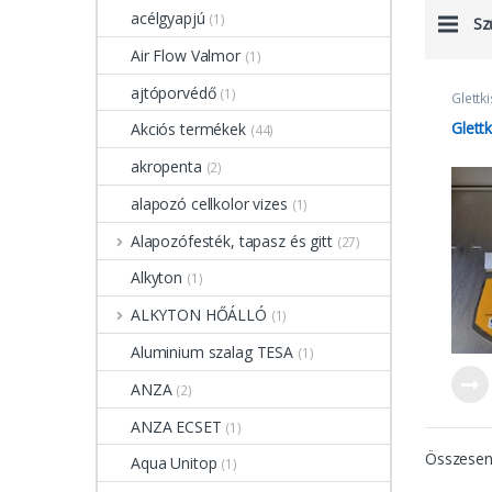
acélgyapjú
(1)
Sz
Air Flow Valmor
(1)
ajtóporvédő
(1)
Glettk
Glett
Akciós termékek
(44)
akropenta
(2)
alapozó cellkolor vizes
(1)
Alapozófesték, tapasz és gitt
(27)
Alkyton
(1)
ALKYTON HŐÁLLÓ
(1)
Aluminium szalag TESA
(1)
ANZA
(2)
ANZA ECSET
(1)
Összesen 
Aqua Unitop
(1)