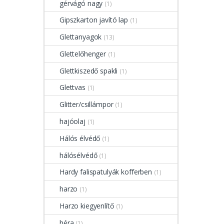
gérvágó nagy
(1)
Gipszkarton javító lap
(1)
Glettanyagok
(13)
Glettelőhenger
(1)
Glettkiszedő spakli
(1)
Glettvas
(1)
Glitter/csillámpor
(1)
hajóolaj
(1)
Hálós élvédő
(1)
hálósélvédő
(1)
Hardy falispatulyák kofferben
(1)
harzo
(1)
Harzo kiegyenlítő
(1)
héra
(1)