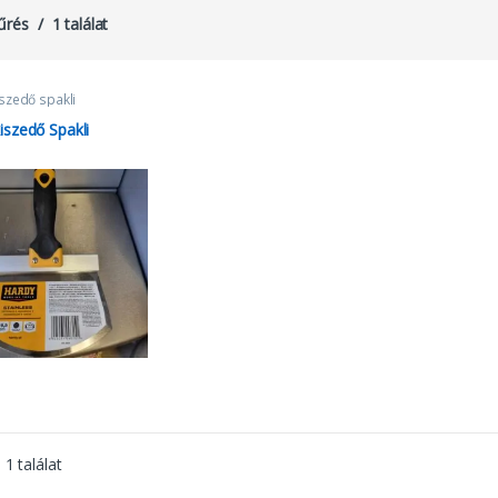
űrés
1 találat
iszedő spakli
kiszedő Spakli
1 találat