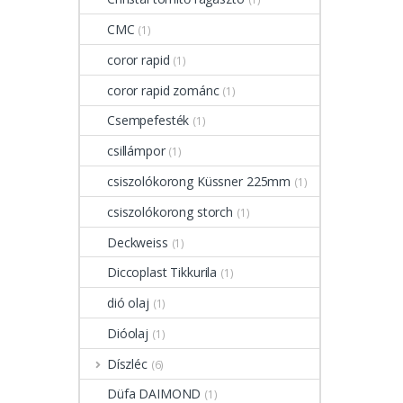
CMC
(1)
coror rapid
(1)
coror rapid zománc
(1)
Csempefesték
(1)
csillámpor
(1)
csiszolókorong Küssner 225mm
(1)
csiszolókorong storch
(1)
Deckweiss
(1)
Diccoplast Tikkurila
(1)
dió olaj
(1)
Dióolaj
(1)
Díszléc
(6)
Düfa DAIMOND
(1)