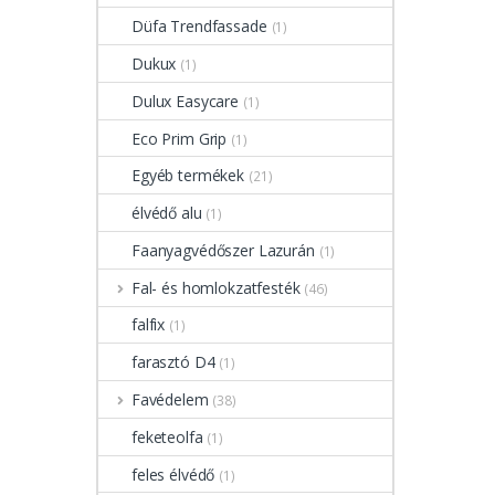
Düfa Trendfassade
(1)
Dukux
(1)
Dulux Easycare
(1)
Eco Prim Grip
(1)
Egyéb termékek
(21)
élvédő alu
(1)
Faanyagvédőszer Lazurán
(1)
Fal- és homlokzatfesték
(46)
falfix
(1)
farasztó D4
(1)
Favédelem
(38)
feketeolfa
(1)
feles élvédő
(1)