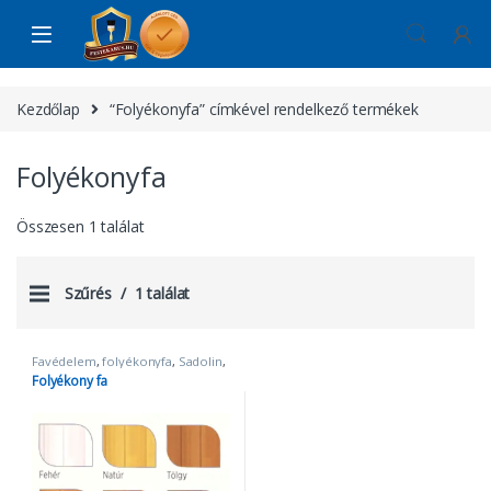
Skip to navigation
Skip to content
Kezdőlap
“Folyékonyfa” címkével rendelkező termékek
Folyékonyfa
Összesen 1 találat
Szűrés
1 találat
Favédelem
,
folyékonyfa
,
Sadolin
,
Tapasz és gitt
Folyékony fa