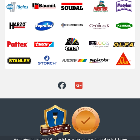
Mint minden weboldal, a festekarus.hu is használ cookie-kat, hogy