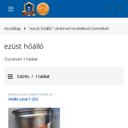
Skip to navigation
Skip to content
Kezdőlap
“ezüst hőálló” címkével rendelkező termékek
ezüst hőálló
Összesen 1 találat
Szűrés
1 találat
hőálló ezüst
,
Hőálló festék és
radiátorzománc
,
Zománcfestékek
Hőálló ezüst T-250