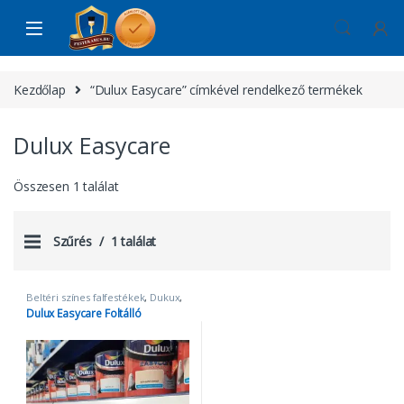
Skip to navigation
Skip to content
Kezdőlap
“Dulux Easycare” címkével rendelkező termékek
Dulux Easycare
Összesen 1 találat
Szűrés
1 találat
Beltéri színes falfestékek
,
Dukux
,
Dulux Easycare
,
Foltálló színes
Dulux Easycare Foltálló