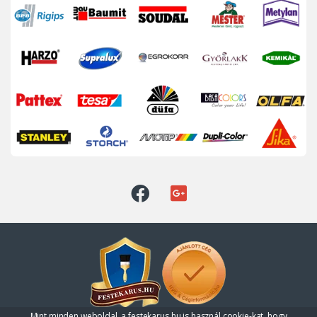
Mint minden weboldal, a festekarus.hu is használ cookie-kat, hogy