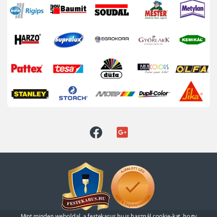
Mint minden weboldal, a festekarus.hu is használ cookie-kat, hogy