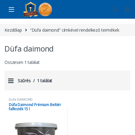
Skip to navigation
Skip to content
Kezdőlap
“Düfa daimond” címkével rendelkező termékek
Düfa daimond
Összesen 1 találat
Szűrés
1 találat
Düfa DAIMOND
Düfa Daimond Prémium Beltéri
falfesték 15 l