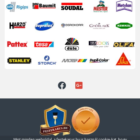
Mint minden weboldal, a festekarus.hu is használ cookie-kat, hogy