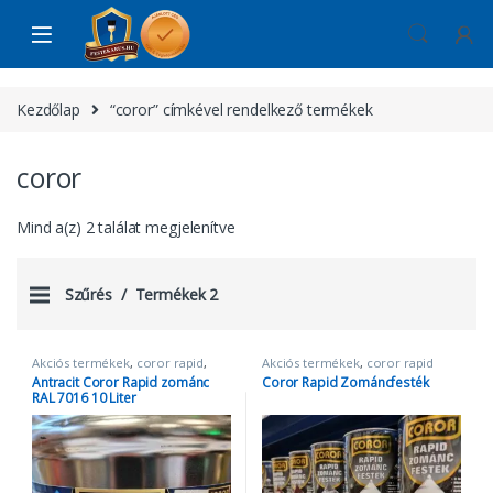
Skip to navigation
Skip to content
Kezdőlap
“coror” címkével rendelkező termékek
coror
Mind a(z) 2 találat megjelenítve
Szűrés
Termékek 2
Akciós termékek
,
coror rapid
,
Akciós termékek
,
coror rapid
Oldószeres zománcfestékek
,
zománc
,
Oldószeres
Antracit Coror Rapid zománc
Coror Rapid Zománcfesték
Zománcfestékek
zománcfestékek
,
RAL 7016 10 Liter
Zománcfestékek