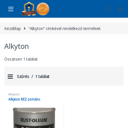
Skip to navigation
Skip to content
Kezdőlap
“Alkyton” címkével rendelkező termékek
Alkyton
Összesen 1 találat
Szűrés
1 találat
Alkyton
Alkyton RÉZ zománc