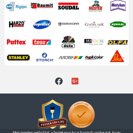
Mint minden weboldal, a festekarus.hu is használ cookie-kat, hogy