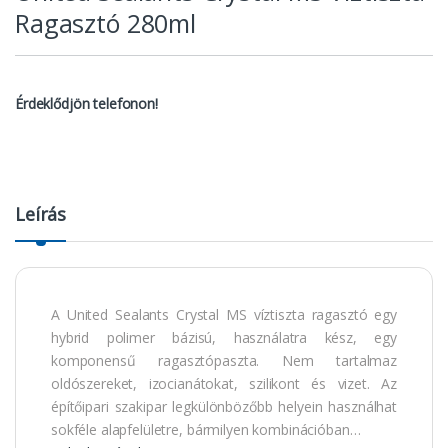
Ragasztó 280ml
Érdeklődjön telefonon!
Leírás
A United Sealants Crystal MS víztiszta ragasztó egy
hybrid polimer bázisú, használatra kész, egy
komponensű ragasztópaszta. Nem tartalmaz
oldószereket, izocianátokat, szilikont és vizet. Az
építőipari szakipar legkülönbözőbb helyein használhat
sokféle alapfelületre, bármilyen kombinációban…