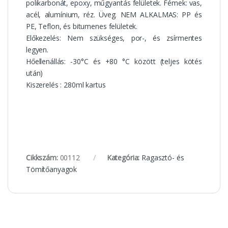
polikarbonát, epoxy, műgyantás felületek. Fémek: vas,
acél, alumínium, réz. Üveg. NEM ALKALMAS: PP és
PE, Teflon, és bitumenes felületek.
Előkezelés:
Nem szükséges, por-, és zsírmentes
legyen.
Hőellenállás:
-30°C és +80 °C között (teljes kötés
után)
Kiszerelés :
280ml kartus
Cikkszám:
00112
Kategória:
Ragasztó- és
Tömítőanyagok