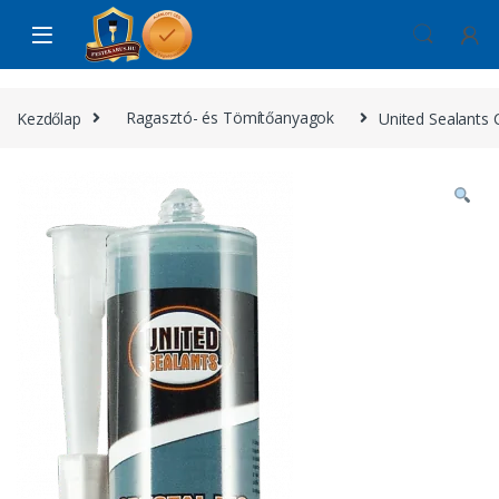
Skip to navigation
Skip to content
Kezdőlap
Ragasztó- és Tömítőanyagok
United Sealants 