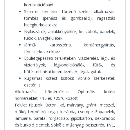
kombinációban!
Szaniter területen történő széles alkalmazás:
tömítés (penész és gombaálló), ragasztás
hidegburkolatokra
Nyílászárók, ablakkönyöklők, küszöbök, panelek,
tükrök, üvegfelületek
Jármű-, karosszéria, konténergyártás,
fémszerkezetekhez
Épületgépészeti területeken: vízszerelés, lég-, és
víztartályok, légkondíciónáló-, fűtő-, és
hűtéstechnikai berendezések, légalagutak
Rugalmas kötést biztosít vibráló szerkezetek
esetén is.
Alkalmazási hőmérséklet:
Optimális kötési
hőmérséklet: +15 és +25°C között
Felület típusok:
Beton, kő, márvány, gránit, mészkő,
műkő, terméskő, tégla, kerámia, csempe. Fapanelek,
lambéria, parafa, forgácslap, gipszkarton, dekorációs
és burkoló elemek. Sokféle műanyag: polisztirén, PVC,