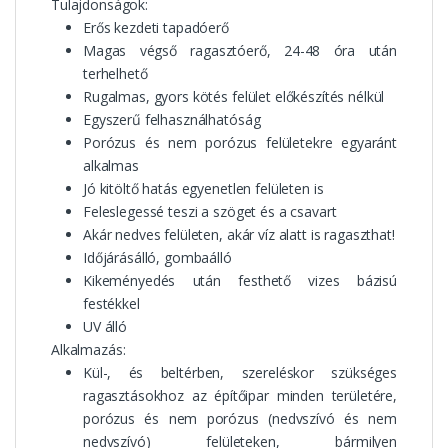
Tulajdonságok:
Erős kezdeti tapadóerő
Magas végső ragasztóerő, 24-48 óra után
terhelhető
Rugalmas, gyors kötés felület előkészítés nélkül
Egyszerű felhasználhatóság
Porózus és nem porózus felületekre egyaránt
alkalmas
Jó kitöltő hatás egyenetlen felületen is
Feleslegessé teszi a szöget és a csavart
Akár nedves felületen, akár víz alatt is ragaszthat!
Időjárásálló, gombaálló
Kikeményedés után festhető vizes bázisú
festékkel
UV álló
Alkalmazás:
Kül-, és beltérben, szereléskor szükséges
ragasztásokhoz az építőipar minden területére,
porózus és nem porózus (nedvszívó és nem
nedvszívó) felületeken, bármilyen