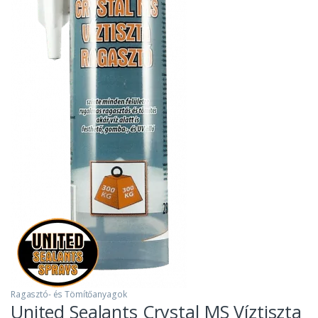
Ragasztó- és Tömítőanyagok
United Sealants Crystal MS Víztiszta