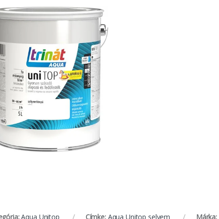
egória:
Aqua Unitop
Címke:
Aqua Unitop selyem
Márka: