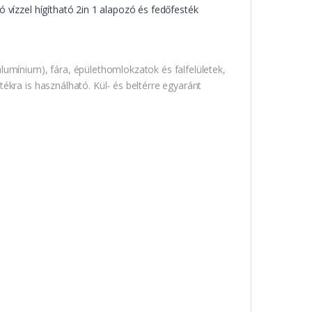
 vízzel hígítható 2in 1 alapozó és fedőfesték
umínium), fára, épülethomlokzatok és falfelületek,
ékra is használható. Kül- és beltérre egyaránt