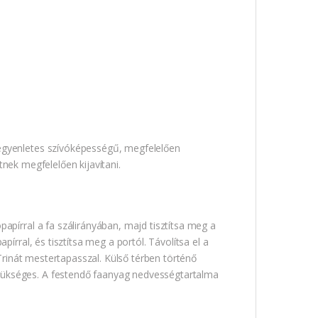
 egyenletes szívóképességű, megfelelően
etnek megfelelően kijavítani.
apírral a fa szálirányában, majd tisztítsa meg a
írral, és tisztítsa meg a portól. Távolítsa el a
 Trinát mestertapasszal. Külső térben történő
zükséges. A festendő faanyag nedvességtartalma