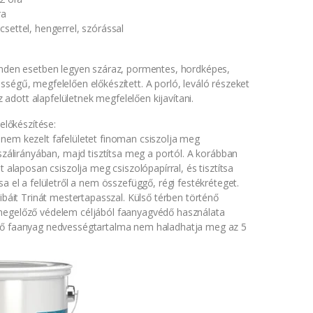
ra
settel, hengerrel, szórással
inden esetben legyen száraz, pormentes, hordképes,
ségű, megfelelően előkészített. A porló, leváló részeket
 az adott alapfelületnek megfelelően kijavítani.
 előkészítése:
nem kezelt fafelületet finoman csiszolja meg
 szálirányában, majd tisztítsa meg a portól. A korábban
t alaposan csiszolja meg csiszolópapírral, és tisztítsa
sa el a felületről a nem összefüggő, régi festékréteget.
hibáit Trinát mestertapasszal. Külső térben történő
megelőző védelem céljából faanyagvédő használata
dő faanyag nedvességtartalma nem haladhatja meg az 5