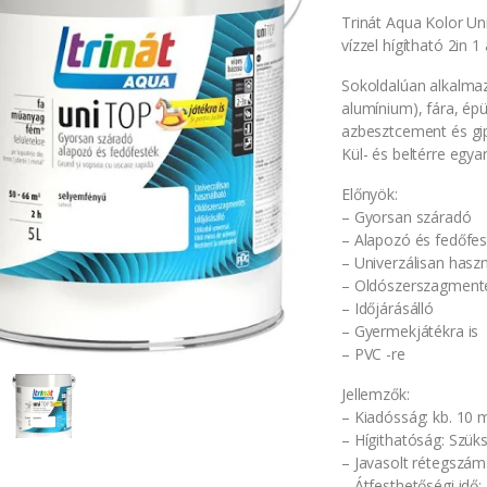
Trinát Aqua Kolor Un
vízzel hígítható 2in 
Sokoldalúan alkalmaz
alumínium), fára, épü
azbesztcement és gip
Kül- és beltérre egyar
Előnyök:
– Gyorsan száradó
– Alapozó és fedőfes
– Univerzálisan hasz
– Oldószerszagment
– Időjárásálló
– Gyermekjátékra is
– PVC -re
Jellemzők:
– Kiadósság: kb. 10 
– Hígithatóság: Szüks
– Javasolt rétegszám:
– Átfesthetőségi idő: