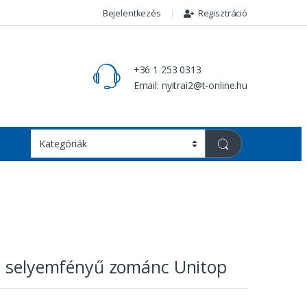
Bejelentkezés
Regisztráció
+36 1 253 0313
Email: nyitrai2@t-online.hu
a selyemfényű zománc Unitop