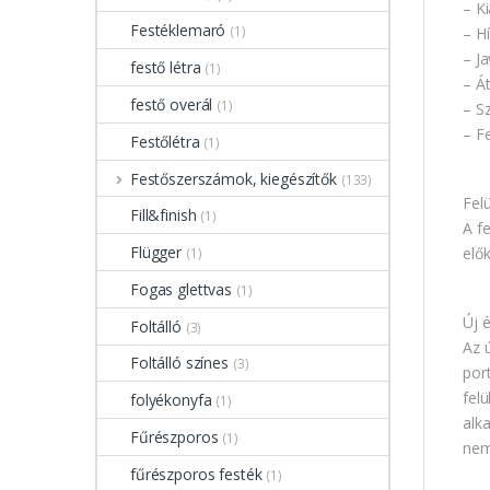
– K
Festéklemaró
(1)
– H
– J
festő létra
(1)
– Át
festő overál
(1)
– Sz
– F
Festőlétra
(1)
Festőszerszámok, kiegészítők
(133)
Felü
Fill&finish
(1)
A f
Flügger
elők
(1)
Fogas glettvas
(1)
Új é
Foltálló
(3)
Az 
Foltálló színes
(3)
port
felü
folyékonyfa
(1)
alk
Fűrészporos
(1)
nem
fűrészporos festék
(1)