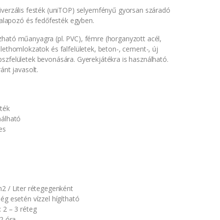
iverzális festék (uniTOP) selyemfényű gyorsan száradó
1 alapozó és fedőfesték egyben.
ható műanyagra (pl. PVC), fémre (horganyzott acél,
lethomlokzatok és falfelületek, beton-, cement-, új
szfelületek bevonására. Gyerekjátékra is használható.
ánt javasolt.
ték
nálható
es
m2 / Liter rétegegenként
ég esetén vízzel hígítható
 2 – 3 réteg
 2 óra