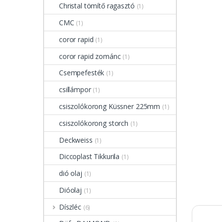
Christal tömítő ragasztó
(1)
CMC
(1)
coror rapid
(1)
coror rapid zománc
(1)
Csempefesték
(1)
csillámpor
(1)
csiszolókorong Küssner 225mm
(1)
csiszolókorong storch
(1)
Deckweiss
(1)
Diccoplast Tikkurila
(1)
dió olaj
(1)
Dióolaj
(1)
Díszléc
(6)