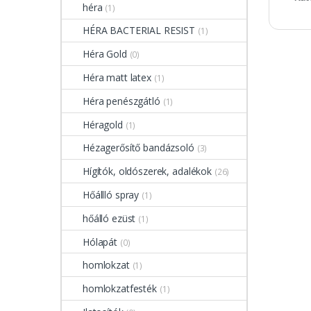
héra
(1)
HÉRA BACTERIAL RESIST
(1)
Héra Gold
(0)
Héra matt latex
(1)
Héra penészgátló
(1)
Héragold
(1)
Hézagerősítő bandázsoló
(3)
Hígítók, oldószerek, adalékok
(26)
Hőállló spray
(1)
hőálló ezüst
(1)
Hólapát
(0)
homlokzat
(1)
homlokzatfesték
(1)