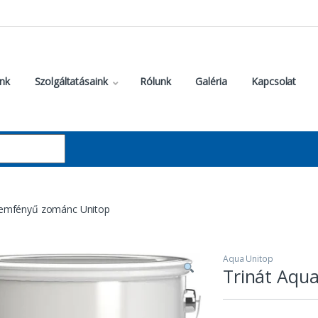
nk
Szolgáltatásaink
Rólunk
Galéria
Kapcsolat
lyemfényű zománc Unitop
Aqua Unitop
Trinát Aqu