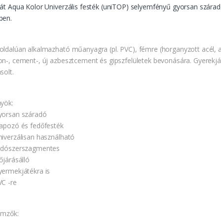
nát Aqua Kolor Univerzális festék (uniTOP) selyemfényű gyorsan száradó
ben.
oldalúan alkalmazható műanyagra (pl. PVC), fémre (horganyzott acél, al
on-, cement-, új azbesztcement és gipszfelületek bevonására. Gyerekját
solt.
nyök:
yorsan száradó
lapozó és fedőfesték
niverzálisan használható
ldószerszagmentes
őjárásálló
yermekjátékra is
VC -re
lemzők: