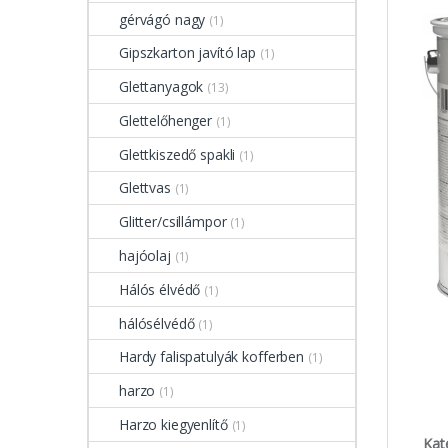
gérvágó nagy
(1)
Gipszkarton javító lap
(1)
Glettanyagok
(13)
Glettelőhenger
(1)
Glettkiszedő spakli
(1)
Glettvas
(1)
Glitter/csillámpor
(1)
hajóolaj
(1)
Hálós élvédő
(1)
hálósélvédő
(1)
Hardy falispatulyák kofferben
(1)
harzo
(1)
Harzo kiegyenlítő
(1)
Kat