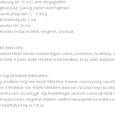
iadósság: kb. 10 m2 / Liter rétegegenként
ígithatóság: Szükség esetén vízzel hígítható
avasolt rétegszám: 2 – 3 réteg
festhetőségi idő: 2 óra
áradási idő: 24 óra
elhordás módja: ecsettel, hengerrel, szórással
let előkészítés:
estendő felület minden esetben legyen száraz, pormentes, hordképes,
észített. A porló, leváló részeket el kell távolítani, és az adott alapfelül
s régi fafelületek előkészítése:
új, korábban még nem kezelt fafelületet finoman csiszolja meg csiszolóp
ól. A korábban már festett fafelületet alaposan csiszolja meg csiszolópap
letről a nem összefüggő, régi festékréteget. Javítsa ki a bevonat hibáit
almazás esetén, megelőző védelem céljából faanyagvédő használata s
 haladhatja meg az 5 %-ot.