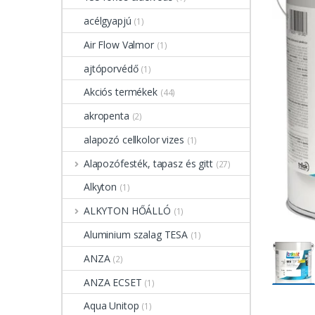
acélgyapjú
(1)
Air Flow Valmor
(1)
ajtóporvédő
(1)
Akciós termékek
(44)
akropenta
(2)
alapozó cellkolor vizes
(1)
Alapozófesték, tapasz és gitt
(27)
Alkyton
(1)
ALKYTON HŐÁLLÓ
(1)
Aluminium szalag TESA
(1)
ANZA
(2)
ANZA ECSET
(1)
Aqua Unitop
(1)