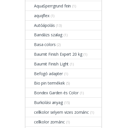
AquaSperrgrund fein
(1)
aquqflex
(1)
Autóápolás
(13)
Bandázs szalag
(1)
Basa colors
(2)
Baumit Finish Expert 20 kg
(1)
Baumit Finish Light
(1)
Befogó adapter
(1)
Bio pin termékek
(5)
Bondex Garden és Color
(1)
Burkolási anyag
(15)
cellkolor selyem vizes zománc
(1)
cellkolor zománc
(1)