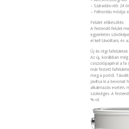
– Száradási idő: 24 ó
– Felhordás módja: ec
Felület előkészítés:
A festendő felület m
egyenletes szívóképes
el kell távolítani, és
Új és régi fafelületek
Az új, korábban még 
csiszolópapírral a fa
már festett fafelülete
meg a portól. Távolít
Javítsa ki a bevonat 
alkalmazás esetén, 
szükséges. A festen
%-ot.