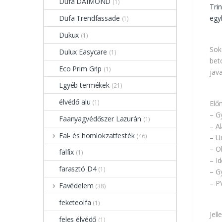
Düfa DAIMOND
(1)
Tri
egy
Düfa Trendfassade
(1)
Dukux
(1)
Sok
Dulux Easycare
(1)
bet
Eco Prim Grip
(1)
java
Egyéb termékek
(21)
élvédő alu
(1)
Elő
– G
Faanyagvédőszer Lazurán
(1)
– A
Fal- és homlokzatfesték
(46)
– U
– O
falfix
(1)
– Id
farasztó D4
(1)
– G
– P
Favédelem
(38)
feketeolfa
(1)
Jel
feles élvédő
(1)