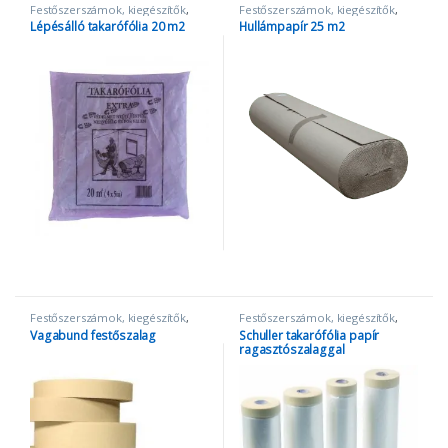
Festőszerszámok, kiegészítők
,
Festőszerszámok, kiegészítők
,
Takarópapír és fólia
Takarópapír és fólia
Lépésálló takarófólia 20 m2
Hullámpapír 25 m2
Festőszerszámok, kiegészítők
,
Festőszerszámok, kiegészítők
,
Szalagok
Takarópapír és fólia
Vagabund festőszalag
Schuller takarófólia papír
ragasztószalaggal