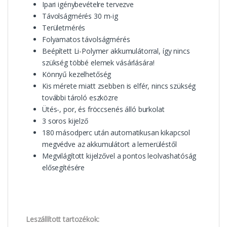
Ipari igénybevételre tervezve
Távolságmérés 30 m-ig
Területmérés
Folyamatos távolságmérés
Beépített Li-Polymer akkumulátorral, így nincs
szükség többé elemek vásárlására!
Könnyű kezelhetőség
Kis mérete miatt zsebben is elfér, nincs szükség
további tároló eszközre
Ütés-, por, és fröccsenés álló burkolat
3 soros kijelző
180 másodperc után automatikusan kikapcsol
megvédve az akkumulátort a lemerüléstől
Megvilágított kijelzővel a pontos leolvashatóság
elősegítésére
Leszállított tartozékok: