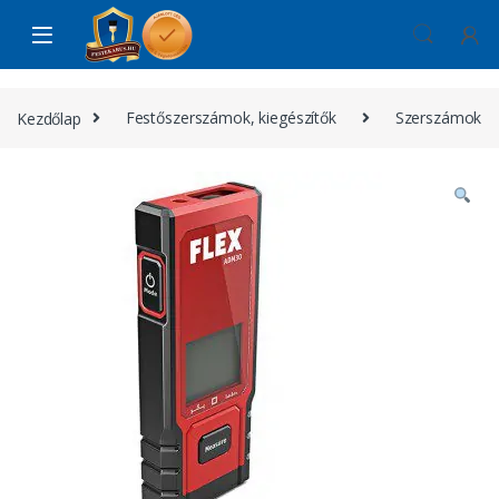
Skip to navigation
Skip to content
Kezdőlap
Festőszerszámok, kiegészítők
Szerszámok