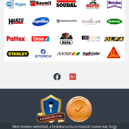
Mint minden weboldal, a festekarus.hu is használ cookie-kat, hogy