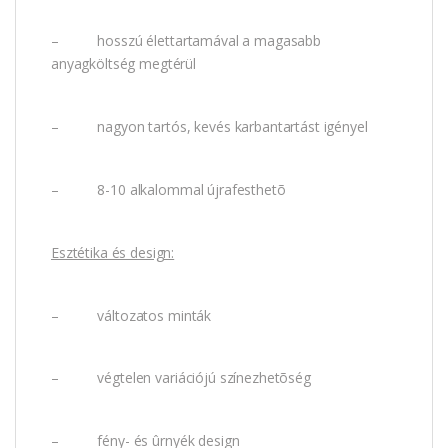
– hosszú élettartamával a magasabb
anyagköltség megtérül
– nagyon tartós, kevés karbantartást igényel
– 8-10 alkalommal újrafesthetõ
Esztétika és design:
– változatos minták
– végtelen variációjú színezhetõség
– fény- és ûrnyék design