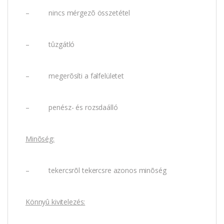
– nincs mérgezõ összetétel
– tûzgátló
– megerõsíti a falfelületet
– penész- és rozsdaálló
Minõség:
– tekercsrõl tekercsre azonos minõség
Könnyû kivitelezés: