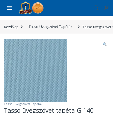
Skip to navigation
Skip to content
Kezdőlap
Tasso Üvegszövet Tapéták
Tasso üvegszövet 
Tasso Üvegszövet Tapéták
Tasso üvegszövet tapéta G 140