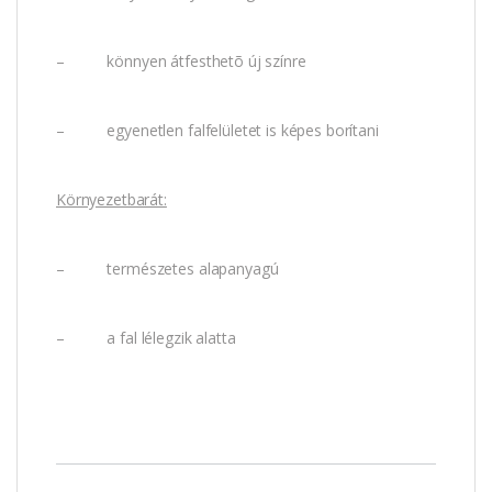
– könnyen átfesthetõ új színre
– egyenetlen falfelületet is képes borítani
Környezetbarát:
– természetes alapanyagú
– a fal lélegzik alatta