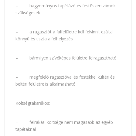
– hagyományos tapétázó és festõszerszámok
szükségesek
– a ragasztót a falfelületre kell felvinni, ezáltal
könnyû és tiszta a felhelyezés
– bármilyen szívóképes felületre felragasztható
– megfelelõ ragasztóval és festékkel kültéri és
beltéri felületre is alkalmazható
Költségtakarékos:
– felrakási költsége nem magasabb az egyéb
tapétáknál