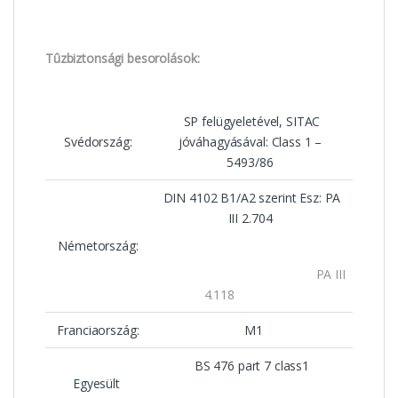
Tûzbiztonsági besorolások:
SP felügyeletével, SITAC
Svédország:
jóváhagyásával: Class 1 –
5493/86
DIN 4102 B1/A2 szerint Esz: PA
III 2.704
Németország:
PA III
4.118
Franciaország:
M1
BS 476 part 7 class1
Egyesült