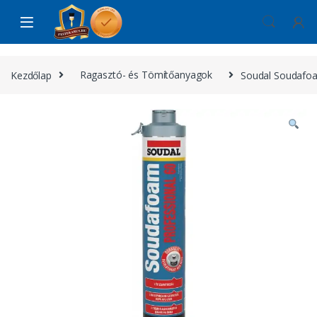
Skip to navigation
Skip to content
Kezdőlap
Ragasztó- és Tömítőanyagok
Soudal Soudafoa