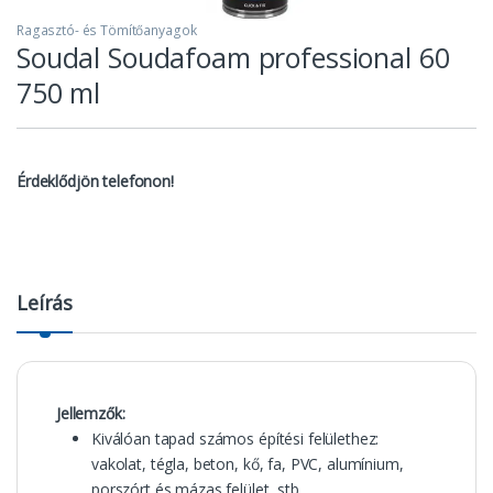
Ragasztó- és Tömítőanyagok
Soudal Soudafoam professional 60
750 ml
Érdeklődjön telefonon!
Leírás
Jellemzők:
Kiválóan tapad számos építési felülethez:
vakolat, tégla, beton, kő, fa, PVC, alumínium,
porszórt és mázas felület, stb…