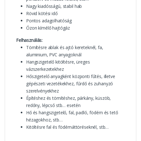
Nagy kiadósságú, stabil hab
Rövid kötési idő
Pontos adagolhatóság
Ózon kímélő hajtógáz
Felhasználás:
Tömítésre ablak és ajtó kereteknél, fa,
aluminium, PVC anyagoknál
Hangszigetelő kitöltésre, üreges
vázszerkezetekhez
Hőszigetelő anyagként központi fűtés, illetve
gépészeti vezetékekhez, fűrdő és zuhanyzó
szerelvényekhez
Építéshez és tömítéshez, párkány, küszöb,
redőny, lépcső stb… esetén
Hő és hangszigetelő, fal, padló, födém és tető
hézagokhoz, stb…
Kitöltésre fal és födémáttöréseknél, stb…