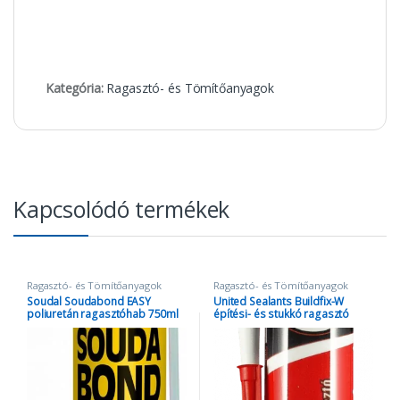
Kategória:
Ragasztó- és Tömítőanyagok
Kapcsolódó termékek
Ragasztó- és Tömítőanyagok
Ragasztó- és Tömítőanyagok
Soudal Soudabond EASY
United Sealants Buildfix-W
poliuretán ragasztóhab 750ml
építési- és stukkó ragasztó
280ml