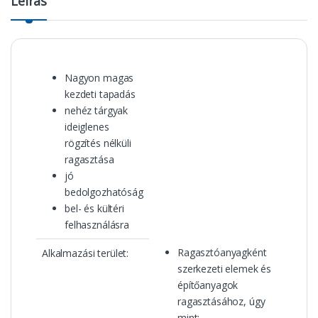
Leírás
Nagyon magas
kezdeti tapadás
nehéz tárgyak
ideiglenes
rögzítés nélküli
ragasztása
jó
bedolgozhatóság
bel- és kültéri
felhasználásra
Ragasztóanyagként
Alkalmazási terület:
szerkezeti elemek és
építőanyagok
ragasztásához, úgy
mint: