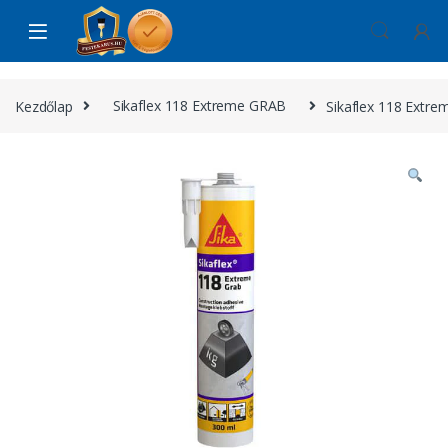
Skip to navigation
Skip to content
Kezdőlap
Sikaflex 118 Extreme GRAB
Sikaflex 118 Extr