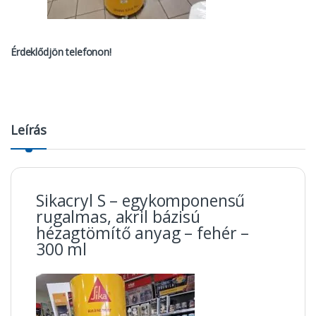
Érdeklődjön telefonon!
Leírás
Sikacryl S – egykomponensű
rugalmas, akril bázisú
hézagtömítő anyag – fehér –
300 ml