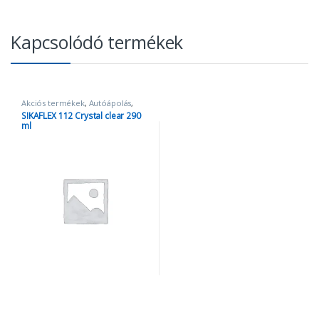
Kapcsolódó termékek
Akciós termékek
,
Autóápolás
,
Egyéb termékek
,
SIKA
SIKAFLEX 112 Crystal clear 290
ml