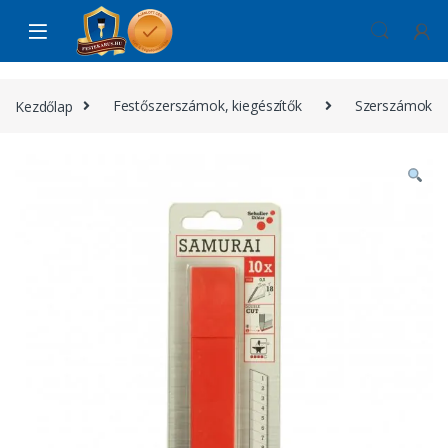
Skip to navigation
Skip to content
Kezdőlap
Festőszerszámok, kiegészítők
Szerszámok