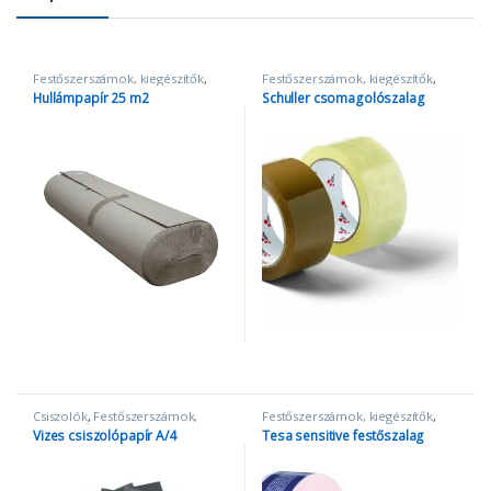
Festőszerszámok, kiegészítők
,
Festőszerszámok, kiegészítők
,
Takarópapír és fólia
Szalagok
Hullámpapír 25 m2
Schuller csomagolószalag
Csiszolók
,
Festőszerszámok,
Festőszerszámok, kiegészítők
,
kiegészítők
Szalagok
Vizes csiszolópapír A/4
Tesa sensitive festőszalag