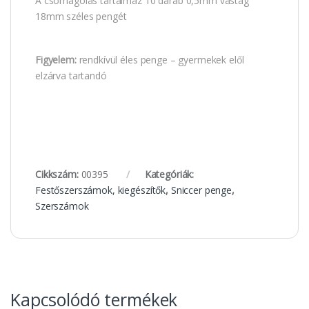
A csomagolás tartalmaz 10 darab 0,5mm vastag
18mm széles pengét
Figyelem:
rendkívül éles penge – gyermekek elől
elzárva tartandó
Cikkszám:
00395
Kategóriák:
Festőszerszámok, kiegészítők
,
Sniccer penge
,
Szerszámok
Kapcsolódó termékek