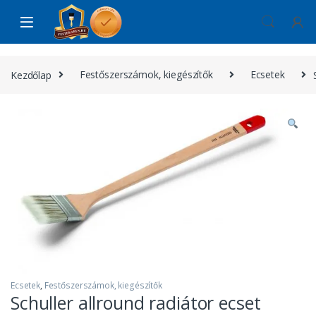
Skip to navigation
Skip to content
Kezdőlap
Festőszerszámok, kiegészítők
Ecsetek
Ecsetek
,
Festőszerszámok, kiegészítők
Schuller allround radiátor ecset