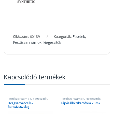
Cikkszám:
00189
Kategóriák:
Ecsetek
,
Festőszerszámok, kiegészítők
Kapcsolódó termékek
Festőszerszámok, kiegészítők
,
Festőszerszámok, kiegészítők
,
Szalagok
Takarópapír és fólia
Üvegszövet csík –
Lépésálló takarófólia 20 m2
Bandázsszalag