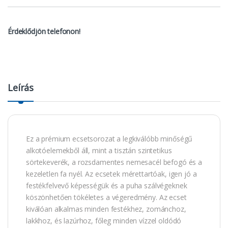
Érdeklődjön telefonon!
Leírás
Ez a prémium ecsetsorozat a legkiválóbb minőségű
alkotóelemekből áll, mint a tisztán szintetikus
sörtekeverék, a rozsdamentes nemesacél befogó és a
kezeletlen fa nyél. Az ecsetek mérettartóak, igen jó a
festékfelvevő képességük és a puha szálvégeknek
köszönhetően tökéletes a végeredmény. Az ecset
kiválóan alkalmas minden festékhez, zománchoz,
lakkhoz, és lazúrhoz, főleg minden vízzel oldódó