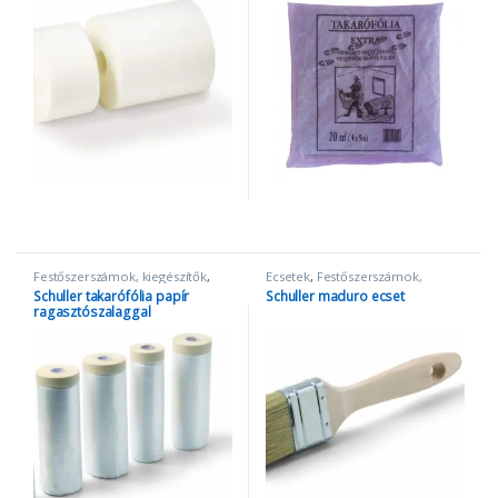
Festőszerszámok, kiegészítők
,
Ecsetek
,
Festőszerszámok,
Takarópapír és fólia
kiegészítők
Schuller takarófólia papír
Schuller maduro ecset
ragasztószalaggal