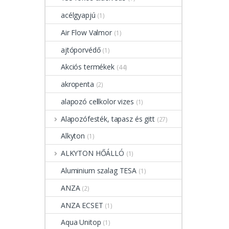
acélgyapjú
(1)
Air Flow Valmor
(1)
ajtóporvédő
(1)
Akciós termékek
(44)
akropenta
(2)
alapozó cellkolor vizes
(1)
Alapozófesték, tapasz és gitt
(27)
Alkyton
(1)
ALKYTON HŐÁLLÓ
(1)
Aluminium szalag TESA
(1)
ANZA
(2)
ANZA ECSET
(1)
Aqua Unitop
(1)