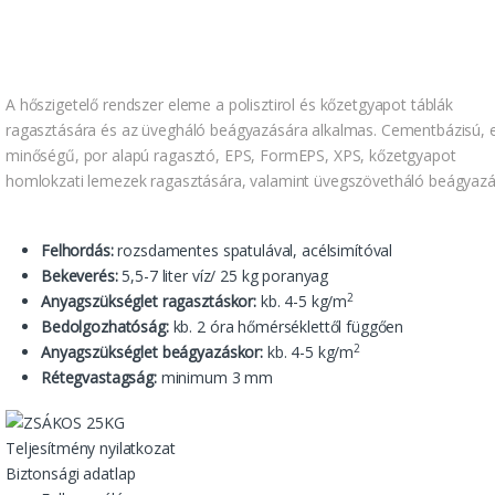
A hőszigetelő rendszer eleme a polisztirol és kőzetgyapot táblák
ragasztására és az üvegháló beágyazására alkalmas. Cementbázisú, 
minőségű, por alapú ragasztó, EPS, FormEPS, XPS, kőzetgyapot
homlokzati lemezek ragasztására, valamint üvegszövetháló beágyazá
Felhordás:
rozsdamentes spatulával, acélsimítóval
Bekeverés:
5,5-7 liter víz/ 25 kg poranyag
2
Anyagszükséglet ragasztáskor:
kb. 4-5 kg/m
Bedolgozhatóság:
kb. 2 óra hőmérséklettől függően
2
Anyagszükséglet beágyazáskor:
kb. 4-5 kg/m
Rétegvastagság:
minimum 3 mm
Teljesítmény nyilatkozat
Biztonsági adatlap