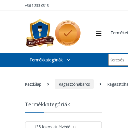
Skip to navigation
Skip to content
+36 1 253 0313
Termékei
Keresés:
Termékkategóriák
Kezdőlap
Ragasztóhabarcs
Ragasztóha
Termékkategóriák
135 fokos aluélvédő
(1)