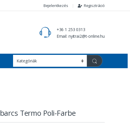
Bejelentkezés
Regisztráció
+36 1 253 0313
Email: nyitrai2@t-online.hu
barcs Termo Poli-Farbe