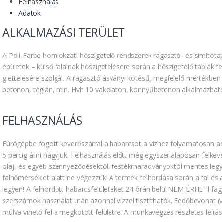
Felhasználás
Adatok
ALKALMAZÁSI TERÜLET
A Poli-Farbe homlokzati hőszigetelő rendszerek ragasztó- és simítóta
épületek – külső falainak hőszigetelésére során a hőszigetelő táblák fe
glettelésére szolgál. A ragasztó ásványi kötésű, megfelelő mértékben n
betonon, téglán, min. Hvh 10 vakolaton, könnyűbetonon alkalmazhat
FELHASZNÁLÁS
Fúrógépbe fogott keverőszárral a habarcsot a vízhez folyamatosan 
5 percig állni hagyjuk. Felhasználás előtt még egyszer alaposan felkever
olaj- és egyéb szennyeződésektől, festékmaradványoktól mentes legy
falhőmérséklet alatt ne végezzük! A termék felhordása során a fal és
legyen! A felhordott habarcsfelületeket 24 órán belül NEM ÉRHETI fagy
szerszámok használat után azonnal vízzel tisztíthatók. Fedőbevonat 
múlva vihető fel a megkötött felületre. A munkavégzés részletes leírá