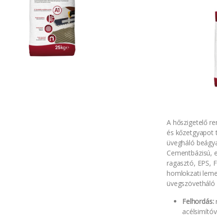
A hőszigetelő re
és kőzetgyapot 
üvegháló beágya
Cementbázisú, e
ragasztó, EPS, 
homlokzati leme
üvegszövetháló
Felhordás:
acélsimítóv