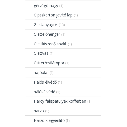
gérvágó nagy
(1)
Gipszkarton javító lap
(1)
Glettanyagok
(13)
Glettelőhenger
(1)
Glettkiszedő spakli
(1)
Glettvas
(1)
Glitter/csillámpor
(1)
hajóolaj
(1)
Hálós élvédő
(1)
hálósélvédő
(1)
Hardy falispatulyák kofferben
(1)
harzo
(1)
Harzo kiegyenlítő
(1)