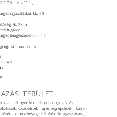
5,5-7 liter víz/ 25 kg
églet ragasztáskor:
kb. 4-5
atóság:
kb. 2 óra
ttől függően
églet beágyazáskor:
kb. 4-5
agság:
minimum 3 mm
latkozat
lap
ás
AZÁSI TERÜLET
mlokzati hőszigetelő rendszerek ragasztó- és
akóházak, középületek – új és régi épületek – külső
telésére során a hőszigetelő táblák felragasztására,