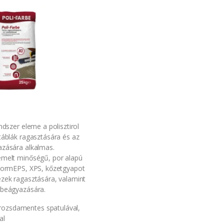
ndszer eleme a polisztirol
táblák ragasztására és az
zására alkalmas.
melt minőségű, por alapú
FormEPS, XPS, kőzetgyapot
zek ragasztására, valamint
 beágyazására.
rozsdamentes spatulával,
al