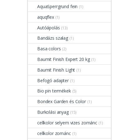
AquaSperrgrund fein
(1)
aquqflex
(1)
Autóápolás
(13)
Bandázs szalag
(1)
Basa colors
(2)
Baumit Finish Expert 20 kg
(1)
Baumit Finish Light
(1)
Befogó adapter
(1)
Bio pin termékek
(5)
Bondex Garden és Color
(1)
Burkolási anyag
(15)
cellkolor selyem vizes zománc
(1)
cellkolor zománc
(1)