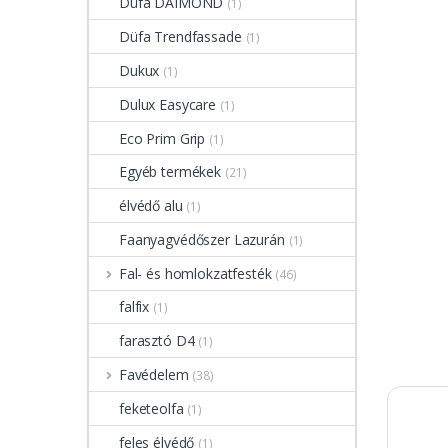
Düfa DAIMOND
(1)
Düfa Trendfassade
(1)
Dukux
(1)
Dulux Easycare
(1)
Eco Prim Grip
(1)
Egyéb termékek
(21)
élvédő alu
(1)
Faanyagvédőszer Lazurán
(1)
Fal- és homlokzatfesték
(46)
falfix
(1)
farasztó D4
(1)
Favédelem
(38)
feketeolfa
(1)
feles élvédő
(1)