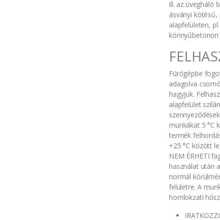
ill. az üvegháló
ásványi kötésű,
alapfelületen, p
könnyűbetonon 
FELHAS
Fúrógépbe fogot
adagolva csomóm
hagyjuk. Felhasz
alapfelület szilá
szennyeződésekt
munkákat 5 °C kö
termék felhordá
+25 °C között le
NEM ÉRHETI fagy
használat után a
normál körülmén
felületre. A mun
homlokzati hősz
IRATKOZZO