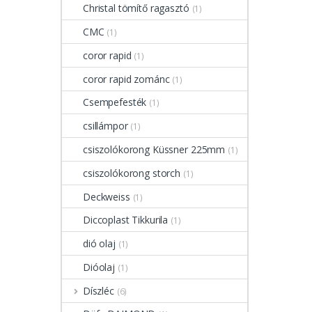
Christal tömítő ragasztó
(1)
CMC
(1)
coror rapid
(1)
coror rapid zománc
(1)
Csempefesték
(1)
csillámpor
(1)
csiszolókorong Küssner 225mm
(1)
csiszolókorong storch
(1)
Deckweiss
(1)
Diccoplast Tikkurila
(1)
dió olaj
(1)
Dióolaj
(1)
Díszléc
(6)