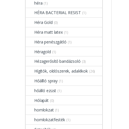
héra
(1)
HÉRA BACTERIAL RESIST
(1)
Héra Gold
(0)
Héra matt latex
(1)
Héra penészgátló
(1)
Héragold
(1)
Hézagerősítő bandázsoló
(3)
Hígítók, oldószerek, adalékok
(26)
Hőállló spray
(1)
hőálló ezüst
(1)
Hólapát
(0)
homlokzat
(1)
homlokzatfesték
(1)