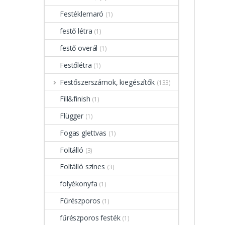
Festéklemaró
(1)
festő létra
(1)
festő overál
(1)
Festőlétra
(1)
Festőszerszámok, kiegészítők
(133)
Fill&finish
(1)
Flügger
(1)
Fogas glettvas
(1)
Foltálló
(3)
Foltálló színes
(3)
folyékonyfa
(1)
Fűrészporos
(1)
fűrészporos festék
(1)