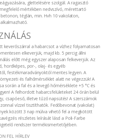
 beágyazására, glettelésére szolgál. A ragasztó
 megfelelő mértékben nedvszívó, mérettartó
l. betonon, téglán, min. Hvh 10 vakolaton,
alkalmazható.
ZNÁLÁS
t keverőszárral a habarcsot a vízhez folyamatosan
entesen elkeverjük, majd kb. 5 percig állni
nálás előtt még egyszer alaposan felkeverjük. Az
rd, hordképes, por-, olaj- és egyéb
ől, festékmaradványoktól mentes legyen. A
rnyezeti és falhőmérséklet alatt ne végezzük! A
sa során a fal és a levegő hőmérséklete +5 °C és
gyen! A felhordott habarcsfelületeket 24 órán belül
, csapóeső, illetve tűző napsütés! A szerszámok
zonnal vízzel tisztíthatók. Fedőbevonat (vakolat)
yek között 3 nap múlva vihető fel a megkötött
kavégzés részletes leírását lásd a Poli-Farbe
igetelő rendszer termékismertetőjében.
N FEL HÍRLEV