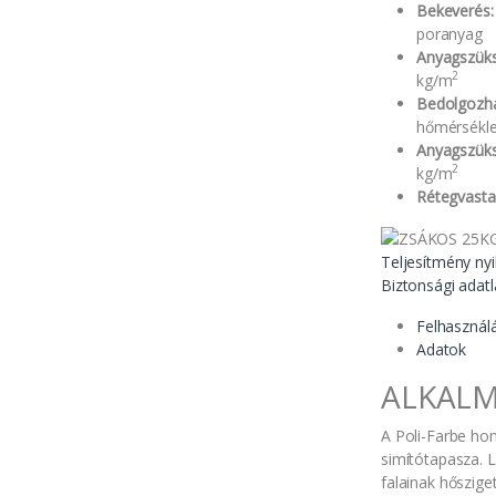
Bekeverés:
poranyag
Anyagszüks
2
kg/m
Bedolgozh
hőmérsékle
Anyagszüks
2
kg/m
Rétegvast
Teljesítmény nyi
Biztonsági adat
Felhasznál
Adatok
ALKALM
A Poli-Farbe ho
simítótapasza. L
falainak hőszige