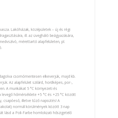
pasza. Lakóházak, középületek – új és régi
lragasztására, ill. az üvegháló beágyazására,
edvszívó, mérettartó alapfelületen, pl.
ó.
adagolva csomómentesen elkeverjük, majd kb.
jük. Az alapfelület szilárd, hordképes, por-,
en. A munkákat 5 °C környezeti és
 a levegő hőmérséklete +5 °C és +25 °C között
, csapóeső, illetve tűző napsütés! A
(vakolat) normál körülmények között 3 nap
sát lásd a Poli-Farbe homlokzati hőszigetelő