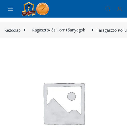
Skip to navigation
Skip to content
Kezdőlap
Ragasztó- és Tömítőanyagok
Faragasztó Poliu