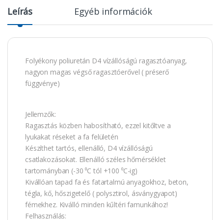
Leírás
Egyéb információk
Folyékony poliuretán D4 vízállóságú ragasztóanyag,
nagyon magas végső ragasztóerővel ( préserő
függvénye)
Jellemzők:
Ragasztás közben habosítható, ezzel kitőltve a
lyukakat réseket a fa felületén
Készíthet tartós, ellenálló, D4 vízállóságú
csatlakozásokat. Ellenálló széles hőmérséklet
tartományban (-30 ⁰C tól +100 ⁰C-ig)
Kivállóan tapad fa és fatartalmú anyagokhoz, beton,
tégla, kő, hőszigetelő ( polysztirol, ásványgyapot)
fémekhez. Kiválló minden kűltéri famunkához!
Felhasználás: