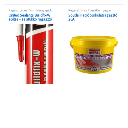
Ragasztó- és Tömítőanyagok
Ragasztó- és Tömítőanyagok
United Sealants Buildfix-W
Soudal Padlóburkolatragasztó
építési- és stukkó ragasztó
26A
280ml