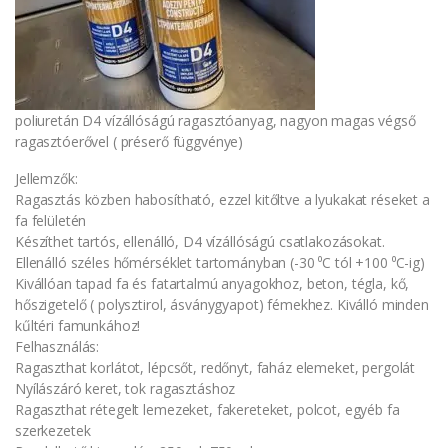
poliuretán D4 vízállóságú ragasztóanyag, nagyon magas végső
ragasztóerővel ( préserő függvénye)
Jellemzők:
Ragasztás közben habosítható, ezzel kitőltve a lyukakat réseket a
fa felületén
Készíthet tartós, ellenálló, D4 vízállóságú csatlakozásokat.
Ellenálló széles hőmérséklet tartományban (-30 ⁰C tól +100 ⁰C-ig)
Kivállóan tapad fa és fatartalmú anyagokhoz, beton, tégla, kő,
hőszigetelő ( polysztirol, ásványgyapot) fémekhez. Kiválló minden
kűltéri famunkához!
Felhasználás:
Ragaszthat korlátot, lépcsőt, redőnyt, faház elemeket, pergolát
Nyílászáró keret, tok ragasztáshoz
Ragaszthat rétegelt lemezeket, fakereteket, polcot, egyéb fa
szerkezetek