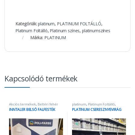
Kategóriák:
platinum
,
PLATINUM FOLTÁLLÓ
,
Platinum Foltálló
,
Platinum színes
,
platinumszínes
Márka:
PLATINUM
Kapcsolódó termékek
Akciós termékek
,
Beltéri fehér
platinum
,
Platinum Foltálló
,
falfestékek
,
Fal- és
PLATINUM FOLTÁLLÓ
,
Platinum
INNTALER BELSŐ FALFESTÉK
PLATINUM CSERESZNYEVIRÁG
homlokzatfesték
,
Inntaler
,
inti
,
színes
Penészgátló és folttakaró festék
,
platinum