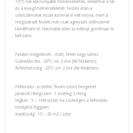
+5°C-nál alacsonyabb hőmérsékleten, beleértve a fal
és a levegő hőmérsékletét. Festés után a
szerszámokat vízzel azonnal el kell mosni, mert a
megszáradt festék már csak agresszív oldószerrel
távolítható el. Használat után az edényt gondosan le
kell zárni.
Felületi megjelenés : matt, fehér vagy színes
Száradási ido : 20°C-on: 2 óra (fal felületen)
Átfesthetoség : 20°C-on: 2 óra (fal felületen)
Felhordás : ecsettel, finom szörű hengerrel
Javasolt rétegszám : 1 esetleg 2 réteg
Hígítás : 5 – 10% vízzel, ha szükséges a felhordás
módjától függően
Kiadósság : 15 – 20 m2 / Liter