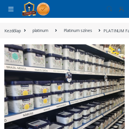
Skip to navigation
Skip to content
Kezdőlap
platinum
Platinum színes
PLATINUM Fa