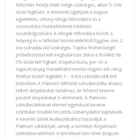
felhordás módja miatt mégis szükséges, akkor 5-10%
vízzel hígítható. A festésnél ügyeljünk a nagyon
egyenletes, vékony rétegu felhordásra és a
szomszédos munkafelületek tökéletes
összedolgozására. A rétegek felhordása között a
helyiség és a falfelület homérsékletétől függően min. 2
óra száradási idő szükséges. Tapéta festhetőségét
próbafestéssel kell meghatározni. Ekkor a festéket kb.
5% vízzel kell hígítani. A tapéta tiszta, por- és a
ragasztóanyag maradékától mentes legyen. Két réteg
festése között legalább 3 – 4 óra száradási időt kell
biztosítani. A Platinum falfesték színválasztéka divatos
telített árnyalatokat tartalmaz, de fehérrel keverve
pasztell árnyalatokat is elérhetünk. A Platinum
színválasztékának elemeit egymással keverve
számtalan további tetszetős színárnyalatot kaphatunk.
A keverék színek kiválasztásához használjuk a
Platinum színkártyát, amely a terméket forgalmazó
üzletekben elérhető. A termékkel nem lehet dolgozni