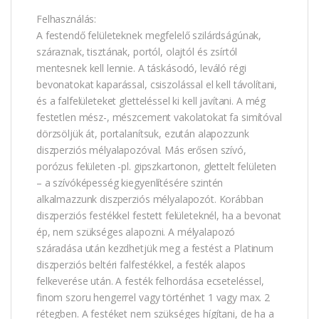
Felhasználás:
A festendő felületeknek megfelelő szilárdságúnak,
száraznak, tisztának, portól, olajtól és zsírtól
mentesnek kell lennie. A táskásodó, leváló régi
bevonatokat kaparással, csiszolással el kell távolítani,
és a falfelületeket gletteléssel ki kell javítani. A még
festetlen mész-, mészcement vakolatokat fa simítóval
dörzsöljük át, portalanítsuk, ezután alapozzunk
diszperziós mélyalapozóval. Más erősen szívó,
porózus felületen -pl. gipszkartonon, glettelt felületen
– a szívóképesség kiegyenlítésére szintén
alkalmazzunk diszperziós mélyalapozót. Korábban
diszperziós festékkel festett felületeknél, ha a bevonat
ép, nem szükséges alapozni. A mélyalapozó
száradása után kezdhetjük meg a festést a Platinum
diszperziós beltéri falfestékkel, a festék alapos
felkeverése után. A festék felhordása ecseteléssel,
finom szoru hengerrel vagy történhet 1 vagy max. 2
rétegben. A festéket nem szükséges hígítani, de ha a