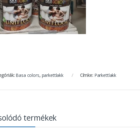
egóriák:
Basa colors
,
parkettlakk
Címke:
Parkettlakk
solódó termékek