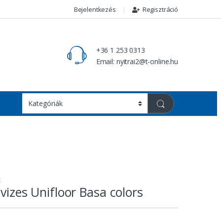
Bejelentkezés
Regisztráció
+36 1 253 0313
Email: nyitrai2@t-online.hu
k
vizes Unifloor Basa colors