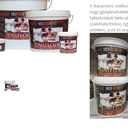
A Basacolors Unifloo
nagy igénybevételnek 
falburkolatok lakkozá
szalvétatechnika). E
védelem, a víz és veg