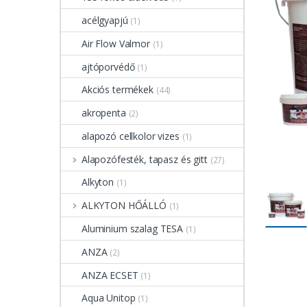
acélgyapjú
(1)
Air Flow Valmor
(1)
ajtóporvédő
(1)
Akciós termékek
(44)
akropenta
(2)
alapozó cellkolor vizes
(1)
Alapozófesték, tapasz és gitt
(27)
Alkyton
(1)
ALKYTON HŐÁLLÓ
(1)
Aluminium szalag TESA
(1)
ANZA
(2)
ANZA ECSET
(1)
Aqua Unitop
(1)