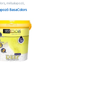
lors
,
mélyalapozó
,
pozók
apozó BasaColors