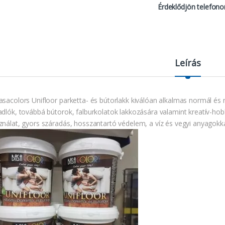
Érdeklődjön telefono
Leírás
asacolors Unifloor parketta- és bútorlakk kiválóan alkalmas normál és n
adlók, továbbá bútorok, falburkolatok lakkozására valamint kreatív-hobbi
ználat, gyors száradás, hosszantartó védelem, a víz és vegyi anyagokka