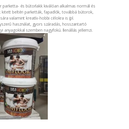
r parketta- és bútorlakk kiválóan alkalmas normál és
kitett beltéri parketták, fapadlók, továbbá bútorok,
sára valamint kreatív-hobbi célokra is (pl.
gyszerű használat, gyors száradás, hosszantartó
yi anyagokkal szemben nagyfokú. llenállás jellemzi.