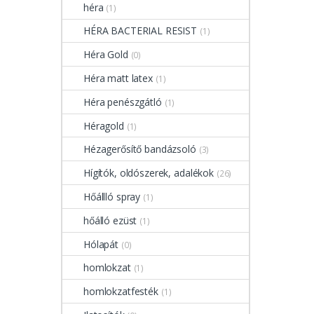
héra
(1)
HÉRA BACTERIAL RESIST
(1)
Héra Gold
(0)
Héra matt latex
(1)
Héra penészgátló
(1)
Héragold
(1)
Hézagerősítő bandázsoló
(3)
Hígítók, oldószerek, adalékok
(26)
Hőállló spray
(1)
hőálló ezüst
(1)
Hólapát
(0)
homlokzat
(1)
homlokzatfesték
(1)