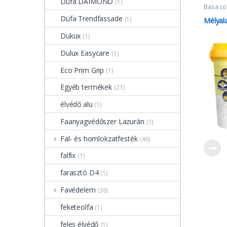
Düfa DAIMOND
(1)
Basa co
Mélyala
Düfa Trendfassade
(1)
Mélyal
Dukux
(1)
Dulux Easycare
(1)
Eco Prim Grip
(1)
Egyéb termékek
(21)
élvédő alu
(1)
Faanyagvédőszer Lazurán
(1)
Fal- és homlokzatfesték
(46)
falfix
(1)
farasztó D4
(1)
Favédelem
(38)
feketeolfa
(1)
feles élvédő
(1)