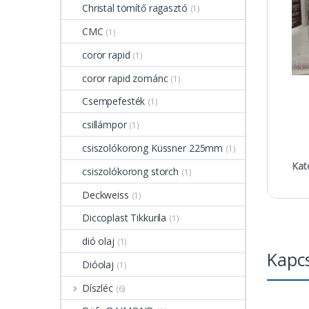
Christal tömítő ragasztó
(1)
CMC
(1)
coror rapid
(1)
coror rapid zománc
(1)
Csempefesték
(1)
csillámpor
(1)
csiszolókorong Küssner 225mm
(1)
Kat
csiszolókorong storch
(1)
Deckweiss
(1)
Diccoplast Tikkurila
(1)
dió olaj
(1)
Kapc
Dióolaj
(1)
Díszléc
(6)