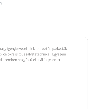
n!
agy igénybevételnek kitett beltéri parketták,
 célokra is (pl. szalvétatechnika). Egyszerű
l szemben nagyfokú ellenállás jellemzi.