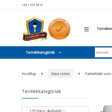
Skip to navigation
Skip to content
+36 1 253 0313
Termékei
Keresés:
Termékkategóriák
Kezdőlap
Basa colors
Parkettlakk vizes
Termékkategóriák
135 fokos aluélvédő
(1)