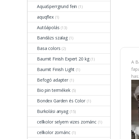
AquaSperrgrund fein
(1)
aquqflex
(1)
Autóápolás
(13)
Bandázs szalag
(1)
Basa colors
(2)
Baumit Finish Expert 20 kg
(1)
A B
fap
Baumit Finish Light
(1)
has
Befogó adapter
(1)
Bio pin termékek
(5)
Bondex Garden és Color
(1)
Burkolási anyag
(15)
cellkolor selyem vizes zománc
(1)
cellkolor zománc
(1)