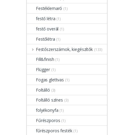
Festéklemaró
(1)
festő létra
(1)
festő overál
(1)
Festőlétra
(1)
Festőszerszámok, kiegészítők
(133)
Fill&finish
(1)
Flügger
(1)
Fogas glettvas
(1)
Foltálló
(3)
Foltálló színes
(3)
folyékonyfa
(1)
Fűrészporos
(1)
fűrészporos festék
(1)