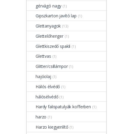
gérvágó nagy
(1)
Gipszkarton javító lap
(1)
Glettanyagok
(13)
Glettelőhenger
(1)
Glettkiszedő spakli
(1)
Glettvas
(1)
Glitter/csillámpor
(1)
hajóolaj
(1)
Hálós élvédő
(1)
hálósélvédő
(1)
Hardy falispatulyák kofferben
(1)
harzo
(1)
Harzo kiegyenlítő
(1)