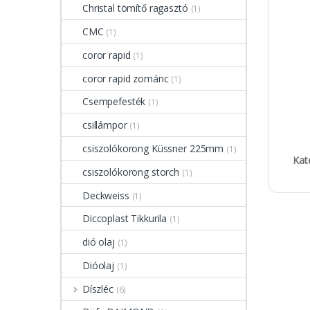
Christal tömítő ragasztó
(1)
CMC
(1)
coror rapid
(1)
coror rapid zománc
(1)
Csempefesték
(1)
csillámpor
(1)
csiszolókorong Küssner 225mm
(1)
Kat
csiszolókorong storch
(1)
Deckweiss
(1)
Diccoplast Tikkurila
(1)
dió olaj
(1)
Dióolaj
(1)
Díszléc
(6)