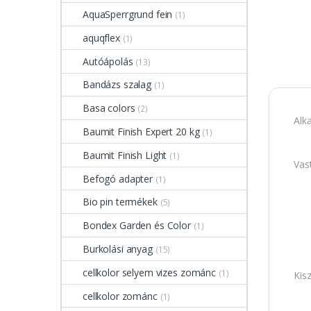
AquaSperrgrund fein
(1)
aquqflex
(1)
Autóápolás
(13)
Bandázs szalag
(1)
Basa colors
(2)
Alk
Baumit Finish Expert 20 kg
(1)
Baumit Finish Light
(1)
Vas
Befogó adapter
(1)
Bio pin termékek
(5)
Bondex Garden és Color
(1)
Burkolási anyag
(15)
cellkolor selyem vizes zománc
(1)
Kis
cellkolor zománc
(1)