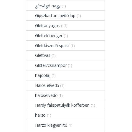
gérvágó nagy
(1)
Gipszkarton javító lap
(1)
Glettanyagok
(13)
Glettelőhenger
(1)
Glettkiszedő spakli
(1)
Glettvas
(1)
Glitter/csillámpor
(1)
hajóolaj
(1)
Hálós élvédő
(1)
hálósélvédő
(1)
Hardy falispatulyák kofferben
(1)
harzo
(1)
Harzo kiegyenlítő
(1)