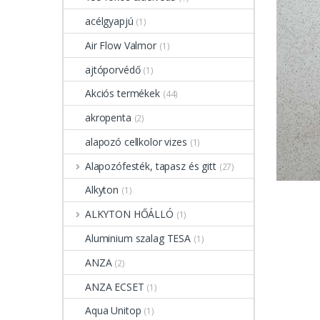
acélgyapjú
(1)
Air Flow Valmor
(1)
ajtóporvédő
(1)
Akciós termékek
(44)
akropenta
(2)
alapozó cellkolor vizes
(1)
Alapozófesték, tapasz és gitt
(27)
Alkyton
(1)
ALKYTON HŐÁLLÓ
(1)
Aluminium szalag TESA
(1)
ANZA
(2)
ANZA ECSET
(1)
Aqua Unitop
(1)