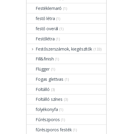
Festéklemaró
(1)
festő létra
(1)
festő overál
(1)
Festőlétra
(1)
Festőszerszámok, kiegészítők
(133)
Fill&finish
(1)
Flügger
(1)
Fogas glettvas
(1)
Foltálló
(3)
Foltálló színes
(3)
folyékonyfa
(1)
Fűrészporos
(1)
fűrészporos festék
(1)