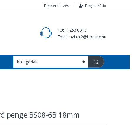
Bejelentkezés
Regisztráció
+36 1 253 0313
Email: nyitrai2@t-online.hu
ró penge BS08-6B 18mm