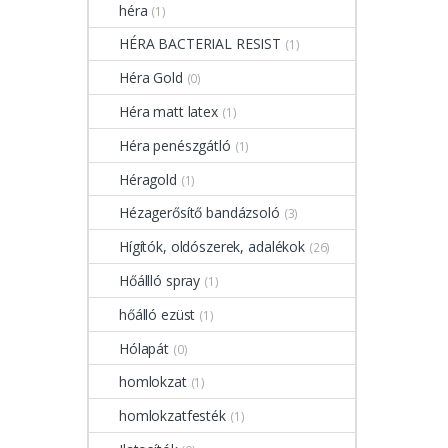
héra
(1)
HÉRA BACTERIAL RESIST
(1)
Héra Gold
(0)
Héra matt latex
(1)
Héra penészgátló
(1)
Héragold
(1)
Hézagerősítő bandázsoló
(3)
Hígítók, oldószerek, adalékok
(26)
Hőállló spray
(1)
hőálló ezüst
(1)
Hólapát
(0)
homlokzat
(1)
homlokzatfesték
(1)