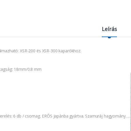
Leírás
almazható: XSR-200 és XSR-300 kaparókhoz.
tagság: 18mm/0.8 mm
zerelés: 6 db / csomag. ERŐS Japánba gyártva. Szamuráj hagyomány…..