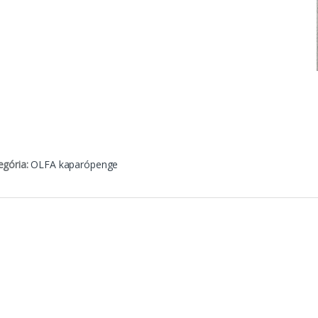
egória:
OLFA kaparópenge