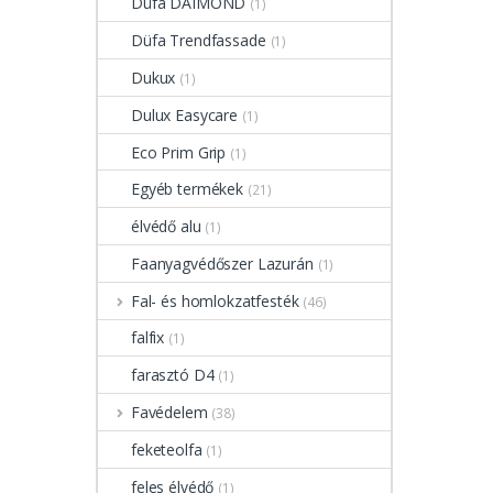
Düfa DAIMOND
(1)
Düfa Trendfassade
(1)
Dukux
(1)
Dulux Easycare
(1)
Eco Prim Grip
(1)
Egyéb termékek
(21)
élvédő alu
(1)
Faanyagvédőszer Lazurán
(1)
Fal- és homlokzatfesték
(46)
falfix
(1)
farasztó D4
(1)
Favédelem
(38)
feketeolfa
(1)
feles élvédő
(1)