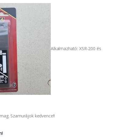
Alkalmazható: XSR-200 és
.
somag. Szamurájok kedvence!!
n!