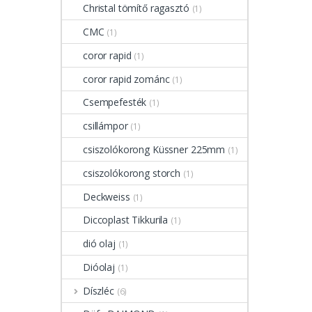
Christal tömítő ragasztó
(1)
CMC
(1)
coror rapid
(1)
coror rapid zománc
(1)
Csempefesték
(1)
csillámpor
(1)
csiszolókorong Küssner 225mm
(1)
csiszolókorong storch
(1)
Deckweiss
(1)
Diccoplast Tikkurila
(1)
dió olaj
(1)
Dióolaj
(1)
Díszléc
(6)