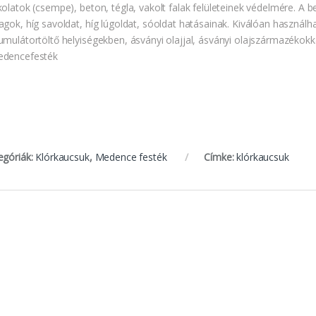
olatok (csempe), beton, tégla, vakolt falak felületeinek védelmére. A be
agok, híg savoldat, híg lúgoldat, sóoldat hatásainak. Kiválóan használha
umulátortöltő helyiségekben, ásványi olajjal, ásványi olajszármazékok
dencefesték
egóriák:
Klórkaucsuk
,
Medence festék
Címke:
klórkaucsuk