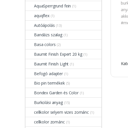
burk
AquaSperrgrund fein
(1)
any
aquqflex
akk
(1)
#me
Autóápolás
(13)
Bandázs szalag
(1)
Basa colors
(2)
Baumit Finish Expert 20 kg
(1)
Kat
Baumit Finish Light
(1)
Befogó adapter
(1)
Bio pin termékek
(5)
Bondex Garden és Color
(1)
Burkolási anyag
(15)
cellkolor selyem vizes zománc
(1)
cellkolor zománc
(1)