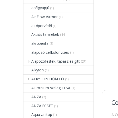
acélgyapjú
(1)
Air Flow Valmor
(1)
ajtóporvédő
(1)
Akciós termékek
(44)
akropenta
(2)
alapozó cellkolor vizes
(1)
Alapozófesték, tapasz és gitt
(27)
Alkyton
(1)
ALKYTON HŐÁLLÓ
(1)
Aluminium szalag TESA
(1)
ANZA
(2)
Co
ANZA ECSET
(1)
Aqua Unitop
A C
(1)