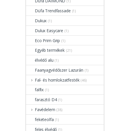
Düfa DAIMOND
(1)
Düfa Trendfassade
(1)
Dukux
(1)
Dulux Easycare
(1)
Eco Prim Grip
(1)
Egyéb termékek
(21)
élvédő alu
(1)
Faanyagvédőszer Lazurán
(1)
Fal- és homlokzatfesték
(46)
falfix
(1)
farasztó D4
(1)
Favédelem
(38)
feketeolfa
(1)
feles élvédő
(1)