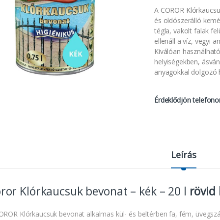
A COROR Klórkaucsuk 
és oldószerálló kem
tégla, vakolt falak f
ellenáll a víz, vegyi 
Kiválóan használható
helyiségekben, ásvány
anyagokkal dolgozó 
Érdeklődjön telefono
Leírás
ror Klórkaucsuk bevonat – kék – 20 l
rövid 
OROR Klórkaucsuk bevonat alkalmas kül- és beltérben fa, fém, üvegs