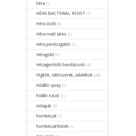
héra
(1)
HÉRA BACTERIAL RESIST
(1)
Héra Gold
(0)
Héra matt latex
(1)
Héra penészgátló
(1)
Héragold
(1)
Hézagerősítő bandázsoló
(3)
Hígítók, oldószerek, adalékok
(26)
Hőállló spray
(1)
hőálló ezüst
(1)
Hólapát
(0)
homlokzat
(1)
homlokzatfesték
(1)