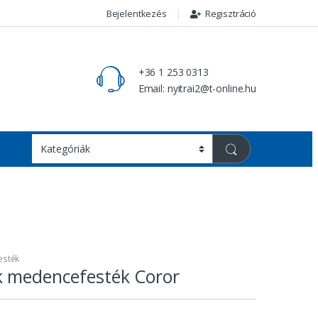
Bejelentkezés
Regisztráció
+36 1 253 0313
Email: nyitrai2@t-online.hu
esték
k medencefesték Coror