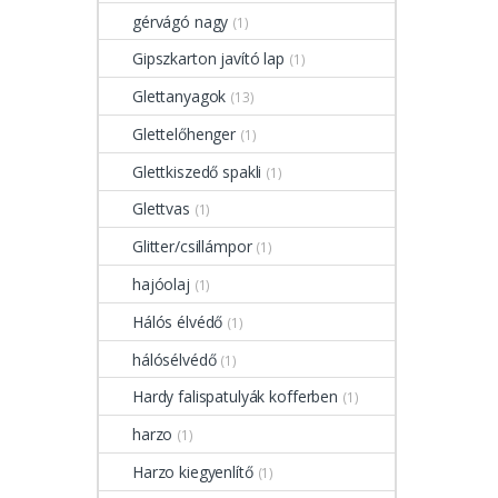
gérvágó nagy
(1)
Gipszkarton javító lap
(1)
Glettanyagok
(13)
Glettelőhenger
(1)
Glettkiszedő spakli
(1)
Glettvas
(1)
Glitter/csillámpor
(1)
hajóolaj
(1)
Hálós élvédő
(1)
hálósélvédő
(1)
Hardy falispatulyák kofferben
(1)
harzo
(1)
Harzo kiegyenlítő
(1)