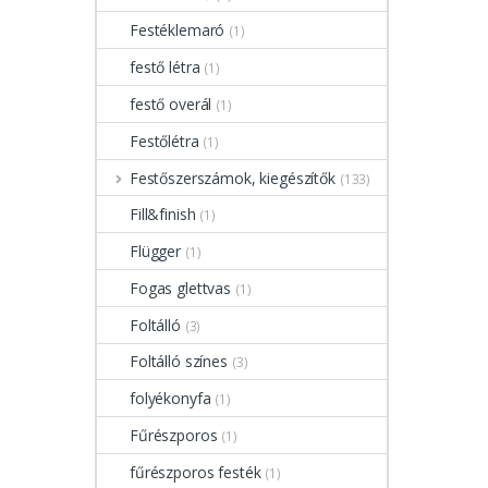
Festéklemaró
(1)
festő létra
(1)
festő overál
(1)
Festőlétra
(1)
Festőszerszámok, kiegészítők
(133)
Fill&finish
(1)
Flügger
(1)
Fogas glettvas
(1)
Foltálló
(3)
Foltálló színes
(3)
folyékonyfa
(1)
Fűrészporos
(1)
fűrészporos festék
(1)