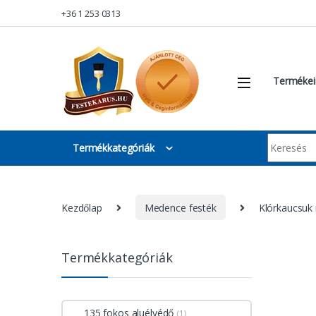
Skip to navigation
Skip to content
+36 1 253 0313
Termékei
Keresés:
Termékkategóriák
Kezdőlap
Medence festék
Klórkaucsuk
Termékkategóriák
135 fokos aluélvédő
(1)