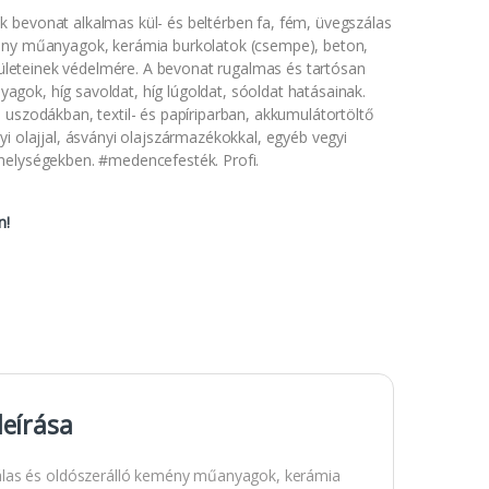
bevonat alkalmas kül- és beltérben fa, fém, üvegszálas
ény műanyagok, kerámia burkolatok (csempe), beton,
elületeinek védelmére. A bevonat rugalmas és tartósan
anyagok, híg savoldat, híg lúgoldat, sóoldat hatásainak.
 uszodákban, textil- és papíriparban, akkumulátortöltő
i olajjal, ásványi olajszármazékokkal, egyéb vegyi
helységekben. #medencefesték. Profi.
n!
leírása
zálas és oldószerálló kemény műanyagok, kerámia