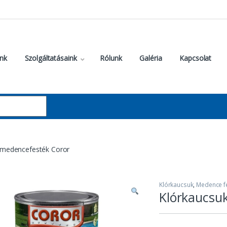
nk
Szolgáltatásaink
Rólunk
Galéria
Kapcsolat
 medencefesték Coror
Klórkaucsuk
,
Medence f
Klórkaucsu