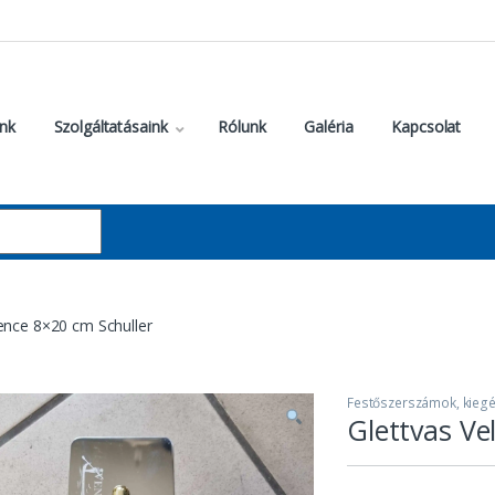
nk
Szolgáltatásaink
Rólunk
Galéria
Kapcsolat
ence 8×20 cm Schuller
Festőszerszámok, kiegé
Glettvas Ve