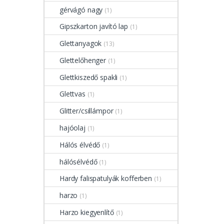
gérvágó nagy
(1)
Gipszkarton javító lap
(1)
Glettanyagok
(13)
Glettelőhenger
(1)
Glettkiszedő spakli
(1)
Glettvas
(1)
Glitter/csillámpor
(1)
hajóolaj
(1)
Hálós élvédő
(1)
hálósélvédő
(1)
Hardy falispatulyák kofferben
(1)
harzo
(1)
Harzo kiegyenlítő
(1)