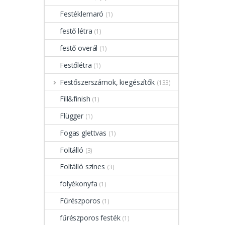
Festéklemaró
(1)
festő létra
(1)
festő overál
(1)
Festőlétra
(1)
Festőszerszámok, kiegészítők
(133)
Fill&finish
(1)
Flügger
(1)
Fogas glettvas
(1)
Foltálló
(3)
Foltálló színes
(3)
folyékonyfa
(1)
Fűrészporos
(1)
fűrészporos festék
(1)