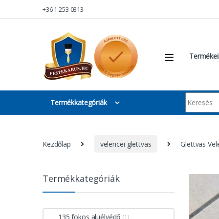
Skip to navigation
Skip to content
+36 1 253 0313
Termékei
Keresés:
Termékkategóriák
Kezdőlap
velencei glettvas
Glettvas Vel
Termékkategóriák
135 fokos aluélvédő
(1)