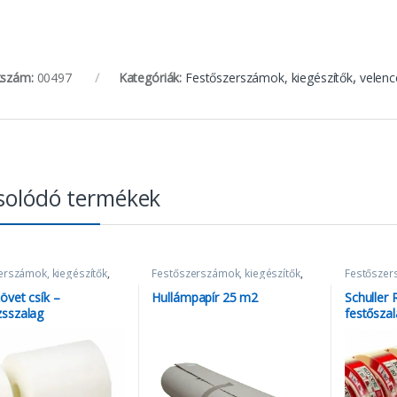
kszám:
00497
Kategóriák:
Festőszerszámok, kiegészítők
,
velenc
solódó termékek
erszámok, kiegészítők
,
Festőszerszámok, kiegészítők
,
Festőszer
k
Takarópapír és fólia
Szalagok
övet csík –
Hullámpapír 25 m2
Schuller
sszalag
festősza