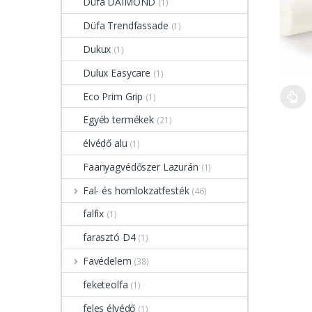
Düfa DAIMOND
(1)
Düfa Trendfassade
(1)
Dukux
(1)
Dulux Easycare
(1)
Eco Prim Grip
(1)
Egyéb termékek
(21)
élvédő alu
(1)
Faanyagvédőszer Lazurán
(1)
Fal- és homlokzatfesték
(46)
falfix
(1)
farasztó D4
(1)
Favédelem
(38)
feketeolfa
(1)
feles élvédő
(1)