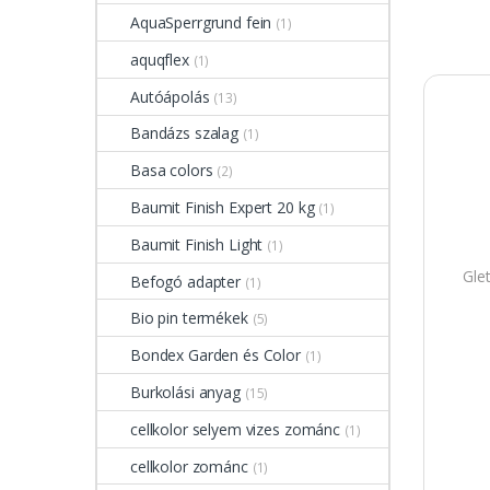
AquaSperrgrund fein
(1)
aquqflex
(1)
Autóápolás
(13)
Bandázs szalag
(1)
Basa colors
(2)
Baumit Finish Expert 20 kg
(1)
Baumit Finish Light
(1)
Gle
Befogó adapter
(1)
Bio pin termékek
(5)
Bondex Garden és Color
(1)
Burkolási anyag
(15)
cellkolor selyem vizes zománc
(1)
cellkolor zománc
(1)