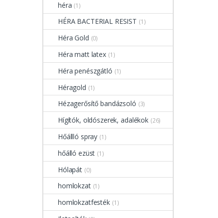
héra
(1)
HÉRA BACTERIAL RESIST
(1)
Héra Gold
(0)
Héra matt latex
(1)
Héra penészgátló
(1)
Héragold
(1)
Hézagerősítő bandázsoló
(3)
Hígítók, oldószerek, adalékok
(26)
Hőállló spray
(1)
hőálló ezüst
(1)
Hólapát
(0)
homlokzat
(1)
homlokzatfesték
(1)