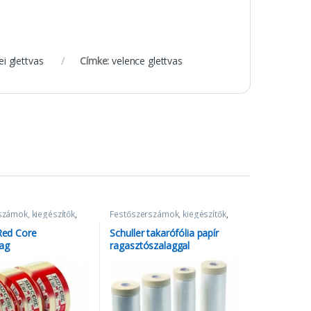
ei glettvas
Címke:
velence glettvas
számok, kiegészítők
,
Festőszerszámok, kiegészítők
,
Takarópapír és fólia
 Red Core
Schuller takarófólia papír
lag
ragasztószalaggal