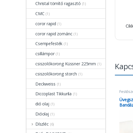
Christal tömítő ragasztó
(1)
CMC
(1)
coror rapid
(1)
Cik
coror rapid zománc
(1)
Csempefesték
(1)
csillámpor
(1)
csiszolókorong Küssner 225mm
Kapc
(1)
csiszolókorong storch
(1)
Deckweiss
(1)
Festősz
Diccoplast Tikkurila
(1)
Szalago
Üvegsz
dió olaj
(1)
Bandáz
Dióolaj
(1)
Díszléc
(6)