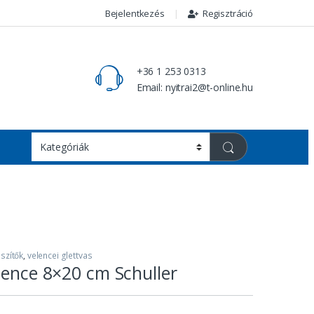
Bejelentkezés
Regisztráció
+36 1 253 0313
Email: nyitrai2@t-online.hu
szítők
,
velencei glettvas
lence 8×20 cm Schuller