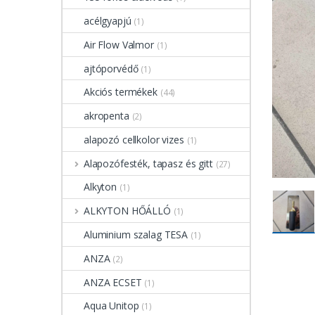
acélgyapjú
(1)
Air Flow Valmor
(1)
ajtóporvédő
(1)
Akciós termékek
(44)
akropenta
(2)
alapozó cellkolor vizes
(1)
Alapozófesték, tapasz és gitt
(27)
Alkyton
(1)
ALKYTON HŐÁLLÓ
(1)
Aluminium szalag TESA
(1)
ANZA
(2)
ANZA ECSET
(1)
Aqua Unitop
(1)