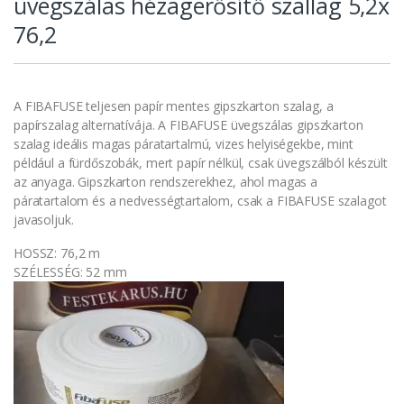
üvegszálas hézagerősítő szallag 5,2x
76,2
A FIBAFUSE teljesen papír mentes gipszkarton szalag, a
papírszalag alternatívája. A FIBAFUSE üvegszálas gipszkarton
szalag ideális magas páratartalmú, vizes helyiségekbe, mint
például a fürdőszobák, mert papír nélkül, csak üvegszálból készült
az anyaga. Gipszkarton rendszerekhez, ahol magas a
páratartalom és a nedvességtartalom, csak a FIBAFUSE szalagot
javasoljuk.
HOSSZ: 76,2 m
SZÉLESSÉG: 52 mm