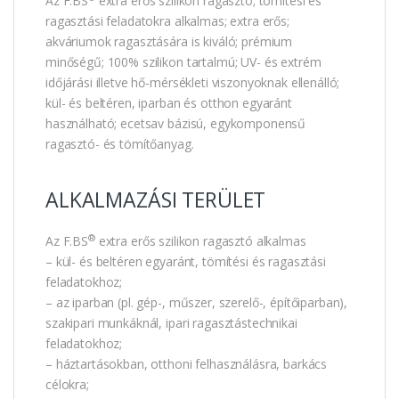
Az F.BS
extra erős szilikon ragasztó; tömítési és
ragasztási feladatokra alkalmas; extra erős;
akváriumok ragasztására is kiváló; prémium
minőségű; 100% szilikon tartalmú; UV- és extrém
időjárási illetve hő-mérsékleti viszonyoknak ellenálló;
kül- és beltéren, iparban és otthon egyaránt
használható; ecetsav bázisú, egykomponensű
ragasztó- és tömítőanyag.
ALKALMAZÁSI TERÜLET
®
Az F.BS
extra erős szilikon ragasztó alkalmas
– kül- és beltéren egyaránt, tömítési és ragasztási
feladatokhoz;
– az iparban (pl. gép-, műszer, szerelő-, építőiparban),
szakipari munkáknál, ipari ragasztástechnikai
feladatokhoz;
– háztartásokban, otthoni felhasználásra, barkács
célokra;