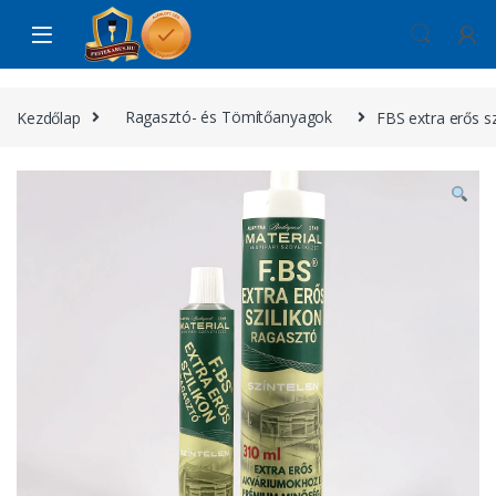
Skip to navigation
Skip to content
Kezdőlap
Ragasztó- és Tömítőanyagok
FBS extra erős sz