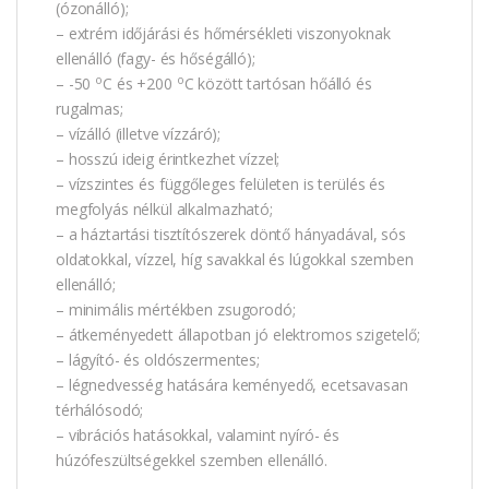
(ózonálló);
– extrém időjárási és hőmérsékleti viszonyoknak
ellenálló (fagy- és hőségálló);
o
o
– -50
C és +200
C között tartósan hőálló és
rugalmas;
– vízálló (illetve vízzáró);
– hosszú ideig érintkezhet vízzel;
– vízszintes és függőleges felületen is terülés és
megfolyás nélkül alkalmazható;
– a háztartási tisztítószerek döntő hányadával, sós
oldatokkal, vízzel, híg savakkal és lúgokkal szemben
ellenálló;
– minimális mértékben zsugorodó;
– átkeményedett állapotban jó elektromos szigetelő;
– lágyító- és oldószermentes;
– légnedvesség hatására keményedő, ecetsavasan
térhálósodó;
– vibrációs hatásokkal, valamint nyíró- és
húzófeszültségekkel szemben ellenálló.