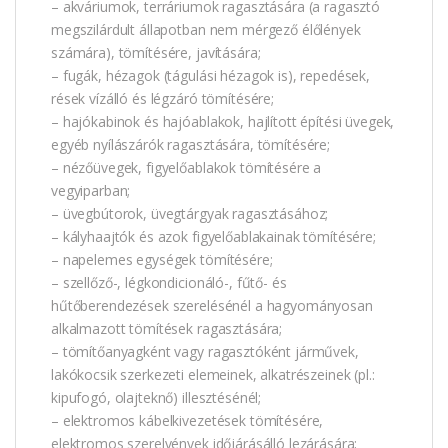
– akváriumok, terráriumok ragasztására (a ragasztó
megszilárdult állapotban nem mérgező élőlények
számára), tömítésére, javítására;
– fugák, hézagok (tágulási hézagok is), repedések,
rések vízálló és légzáró tömítésére;
– hajókabinok és hajóablakok, hajlított építési üvegek,
egyéb nyílászárók ragasztására, tömítésére;
– nézőüvegek, figyelőablakok tömítésére a
vegyiparban;
– üvegbútorok, üvegtárgyak ragasztásához;
– kályhaajtók és azok figyelőablakainak tömítésére;
– napelemes egységek tömítésére;
– szellőző-, légkondicionáló-, fűtő- és
hűtőberendezések szerelésénél a hagyományosan
alkalmazott tömítések ragasztására;
– tömítőanyagként vagy ragasztóként járművek,
lakókocsik szerkezeti elemeinek, alkatrészeinek (pl.:
kipufogó, olajteknő) illesztésénél;
– elektromos kábelkivezetések tömítésére,
elektromos szerelvények időjárásálló lezárására;