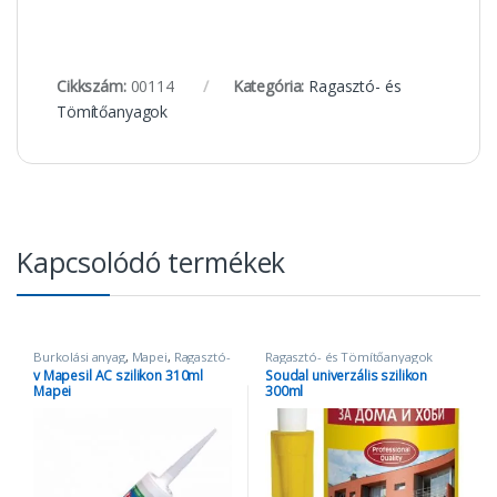
Cikkszám:
00114
Kategória:
Ragasztó- és
Tömítőanyagok
Kapcsolódó termékek
Burkolási anyag
,
Mapei
,
Ragasztó-
Ragasztó- és Tömítőanyagok
és Tömítőanyagok
v Mapesil AC szilikon 310ml
Soudal univerzális szilikon
Mapei
300ml