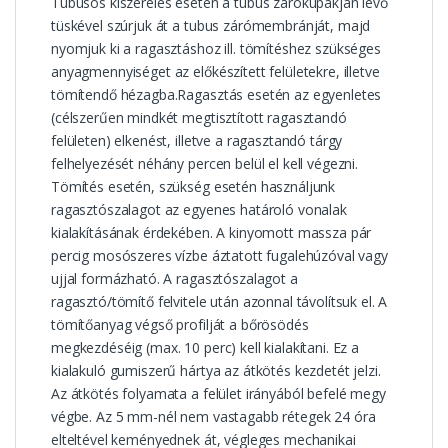
Tubusos kiszerelés esetén a tubus zárókupakján lévő
tüskével szúrjuk át a tubus zárómembránját, majd
nyomjuk ki a ragasztáshoz ill. tömítéshez szükséges
anyagmennyiséget az előkészített felületekre, illetve
tömítendő hézagba.Ragasztás esetén az egyenletes
(célszerűen mindkét megtisztított ragasztandó
felületen) elkenést, illetve a ragasztandó tárgy
felhelyezését néhány percen belül el kell végezni.
Tömítés esetén, szükség esetén használjunk
ragasztószalagot az egyenes határoló vonalak
kialakításának érdekében. A kinyomott massza pár
percig mosószeres vízbe áztatott fugalehúzóval vagy
ujjal formázható. A ragasztószalagot a
ragasztó/tömítő felvitele után azonnal távolítsuk el. A
tömítőanyag végső profilját a bőrösödés
megkezdéséig (max. 10 perc) kell kialakítani. Ez a
kialakuló gumiszerű hártya az átkötés kezdetét jelzi.
Az átkötés folyamata a felület irányából befelé megy
végbe. Az 5 mm-nél nem vastagabb rétegek 24 óra
elteltével keményednek át, végleges mechanikai