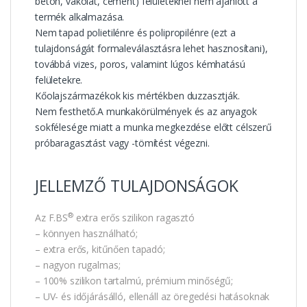
beton, vakolat, cement) felületeknél nem ajánlott a
termék alkalmazása.
Nem tapad polietilénre és polipropilénre (ezt a
tulajdonságát formaleválasztásra lehet hasznosítani),
továbbá vizes, poros, valamint lúgos kémhatású
felületekre.
Kőolajszármazékok kis mértékben duzzasztják.
Nem festhető.A munkakörülmények és az anyagok
sokfélesége miatt a munka megkezdése előtt célszerű
próbaragasztást vagy -tömítést végezni.
JELLEMZŐ TULAJDONSÁGOK
®
Az F.BS
extra erős szilikon ragasztó
– könnyen használható;
– extra erős, kitűnően tapadó;
– nagyon rugalmas;
– 100% szilikon tartalmú, prémium minőségű;
– UV- és időjárásálló, ellenáll az öregedési hatásoknak