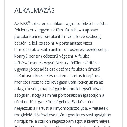
ALKALMAZÁS
®
Az F.BS
extra erős szilikon ragasztó felvitele előtt a
felületeket – legyen az fém, fa, stb. – alaposan
portalanítani és zsírtalanítani kell, illetve szükség
esetén le kell csiszolni. A portalanítást vizes
lemosással, a zsírtalanítást oldószeres kezeléssel (pl.
könnyű benzin) célszerű végezni. A felület
előkészítésének végső fázisa a felület szárítása,
ugyanis jó tapadás csak száraz felületen érhető
el.Kartusos kiszerelés esetén a kartus tetejének,
menetes rész feletti levágása után, tekerjük rá az
adagolócsőrt, majd vágjuk le annak hegyét olyan
szögben, hogy az minél pontosabban igazodjon a
tömítendő fuga szélességéhez. Ezt követően
helyezzük a kartust a kinyomópisztolyba. A felületek
megfelelő előkészítése után egyenletes vastagságban
hordjuk fel a szilikon ragasztóanyagot a kívánt helyre.