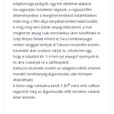
tulajdonsága pedig kb. egy hét elteltével alakul ki.
Ha ragasztási műveletet végzünk, a ragasztófilm
átkeményedése a levegővel érintkező határfelületen
indul meg, a film síkja irányában befelé halad tovább.
A még meg nem kötött anyag oldószerrel, a már
megkötött anyag csak mechanikus úton távolítható el.
Szép fényes felület érhető el, ha a tömítőanyagot
nedves tárggyal simítjuk el.Tubusos kiszerelés esetén,
használat után a tubust zárjuk le, célszerűen úgy,
hogy a tubusból kb. 3-4 mm-nyi anyagot nyomjunk ki
és arra csavarjuk rá a zárókupakot.
Kartusos kiszerelés esetén az adagolócsőrből a benne
maradó tömítőanyag átgumisodás után könnyen
eltávolítható.
®
A kézre vagy ruházatra került F.BS
extra erős szilikon
ragasztót még az átgumisodás előtt benzines ruhával
lehet letörölni.