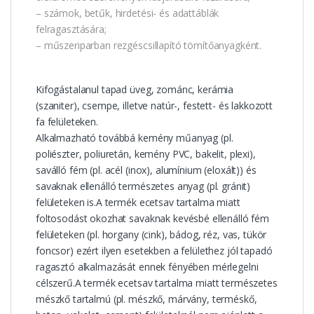
– számok, betűk, hirdetési- és adattáblák
felragasztására;
– műszeriparban rezgéscsillapító tömítőanyagként.
Kifogástalanul tapad üveg, zománc, kerámia
(szaniter), csempe, illetve natúr-, festett- és lakkozott
fa felületeken.
Alkalmazható továbbá kemény műanyag (pl.
poliészter, poliuretán, kemény PVC, bakelit, plexi),
saválló fém (pl. acél (inox), alumínium (eloxált)) és
savaknak ellenálló természetes anyag (pl. gránit)
felületeken is.A termék ecetsav tartalma miatt
foltosodást okozhat savaknak kevésbé ellenálló fém
felületeken (pl. horgany (cink), bádog, réz, vas, tükör
foncsor) ezért ilyen esetekben a felülethez jól tapadó
ragasztó alkalmazását ennek fényében mérlegelni
célszerű.A termék ecetsav tartalma miatt természetes
mészkő tartalmú (pl. mészkő, márvány, terméskő,