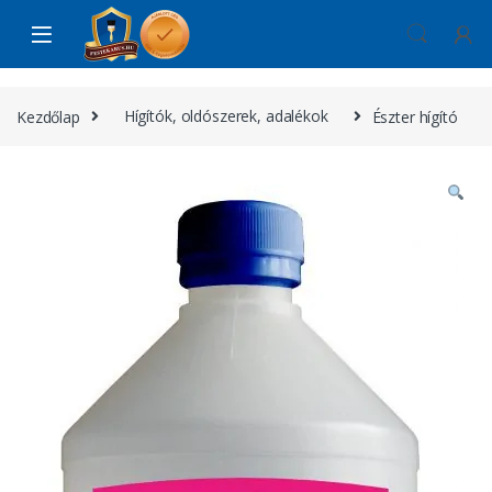
Skip to navigation
Skip to content
Kezdőlap
Hígítók, oldószerek, adalékok
Észter hígító