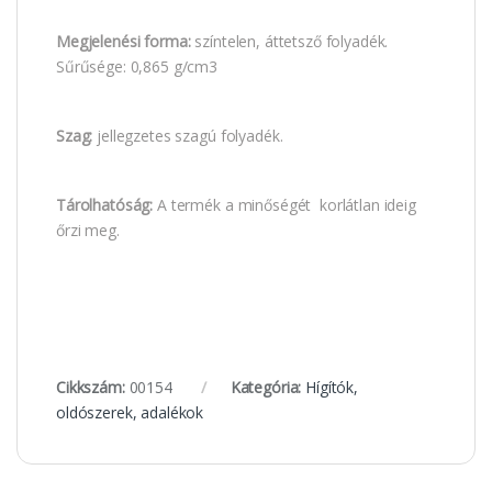
Megjelenési forma:
színtelen, áttetsző folyadék.
Sűrűsége: 0,865 g/cm3
Szag:
jellegzetes szagú folyadék.
Tárolhatóság:
A termék a minőségét korlátlan ideig
őrzi meg.
Cikkszám:
00154
Kategória:
Hígítók,
oldószerek, adalékok