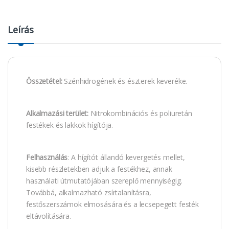
Leírás
Összetétel:
Szénhidrogének és észterek keveréke.
Alkalmazási terület:
Nitrokombinációs és poliuretán
festékek és lakkok hígítója.
Felhasználás
: A hígítót állandó kevergetés mellet,
kisebb részletekben adjuk a festékhez, annak
használati útmutatójában szereplő mennyiségig.
Továbbá, alkalmazható zsírtalanításra,
festőszerszámok elmosására és a lecsepegett festék
eltávolítására.