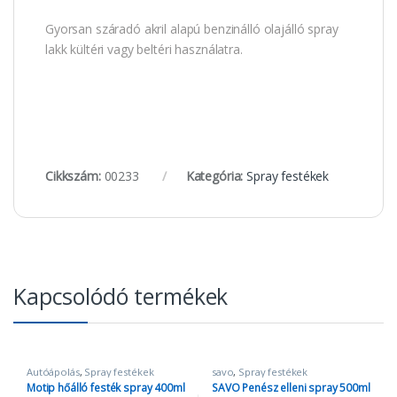
Gyorsan száradó akril alapú benzinálló olajálló spray
lakk kültéri vagy beltéri használatra.
Cikkszám:
00233
Kategória:
Spray festékek
Kapcsolódó termékek
Autóápolás
,
Spray festékek
savo
,
Spray festékek
Motip hőálló festék spray 400ml
SAVO Penész elleni spray 500ml