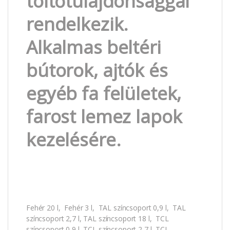
töltőtulajdonsággal
rendelkezik.
Alkalmas beltéri
bútorok, ajtók és
egyéb fa felületek,
farost lemez lapok
kezelésére.
Fehér 20 l, Fehér 3 l, TAL színcsoport 0,9 l, TAL
színcsoport 2,7 l, TAL színcsoport 18 l, TCL
színcsoport 0,9 l, TCL színcsoport 2,7 l, TCL