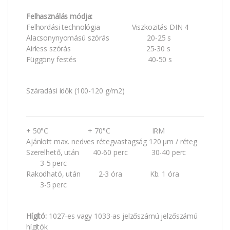
Felhasználás módja:
Felhordási technológia Viszkozitás DIN 4
Alacsonynyomású szórás 20-25 s
Airless szórás 25-30 s
Függöny festés 40-50 s
Száradási idők (100-120 g/m2)
+ 50°C + 70°C IRM
Ajánlott max. nedves rétegvastagság 120 μm / réteg
Szerelhető, után 40-60 perc 30-40 perc
3-5 perc
Rakodható, után 2-3 óra Kb. 1 óra
3-5 perc
Hígító:
1027-es vagy 1033-as jelzőszámú jelzőszámú
hígítók