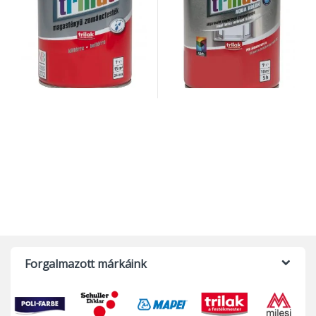
Ennek a terméknek több variációja van. A változatok a termékolda
Forgalmazott márkáink