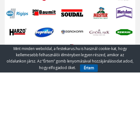
Mint minden weboldal, a festekarus.hu is használ cookie-kat, hogy
kellemesebb felhasználói élményben legyen részed, amikor az
oldalunkon jársz. Az “Értem” gomb lenyomásával hozzájárulásodat adod,
hogy elfogadod őket.
Értem