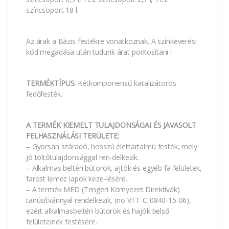
színcsoport 18 l.
Az árak a Bázis festékre vonatkoznak. A színkeverési
kód megadása után tudunk árat pontosítani !
TERMÉKTÍPUS:
Kétkomponensű katalizátoros
fedőfesték.
A TERMÉK KIEMELT TULAJDONSÁGAI ÉS JAVASOLT
FELHASZNÁLÁSI TERÜLETE:
– Gyorsan száradó, hosszú élettartalmú festék, mely
jó töltőtulajdonsággal ren-delkezik.
– Alkalmas beltéri bútorok, ajtók és egyéb fa felületek,
farost lemez lapok keze-lésére.
– A termék MED (Tengeri Környezet Direktívák)
tanúsítvánnyal rendelkezik, (no VTT-C-0840-15-06),
ezért alkalmasbeltéri bútorok és hajók belső
felületeinek festésére.