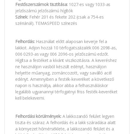
Festőszerszámok tisztítása:
1027-es vagy 1033-as
jelzőszámú jelzőszámú hígítók
Színek:
Fehér 201 és fekete 202 (csak a 754-es
szériánál). TEMASPEED színezés
Felhordás:
Használat előtt alaposan keverje fel a
lakkot. Adjon hozzá 10 térfogatszázalék 006 2098-as,
006 0293-as vagy 006 2096-os jelzőszámú edzőt.
Hígítsa a festéket a kívánt viszkozitásra. A keveréshez
ne használjon vasból készült edényt, használjon
helyette műanyag, zománcozott, vagy saválló acél
edényt. Amennyiben a festék-keveréket a következő
napon is használja, akkor abba a felhasználáskor
legalább ugyanannyi térfogatnyi friss festék-keveréket
kell belekeverni.
Felhordási körülmények:
A lakkozandó felület legyen
tiszta és száraz. A felhordás és a lakk száradása alatt
a környezet hőmérséklete, a lakkozandó felület és a