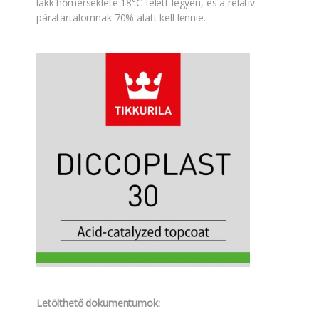
lakk hőmérséklete 18°C felett legyen, és a relatív
páratartalomnak 70% alatt kell lennie.
Letölthető dokumentumok: