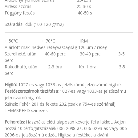
Airless szórás 25-30 s
Függöny festés 40-50 s
Száradási idők (100-120 g/m2)
+ 50°C + 70°C IRM
Ajánlott max. nedves rétegvastagság 120 μm / réteg
Szerelhető, után 40-60 perc 30-40 perc 3-5
perc
Rakodható, után 2-3 óra Kb. 1 óra 3-5
perc
Hígító:
1027-es vagy 1033-as jelzőszámú jelzőszámú hígítók
Festőszerszámok tisztítása:
1027-es vagy 1033-as jelzőszámú
jelzőszámú hígítók
Színek:
Fehér 201 és fekete 202 (csak a 754-es szériánál).
TEMASPEED színezés
Felhordás:
Használat előtt alaposan keverje fel a lakkot. Adjon
hozzá 10 térfogatszázalék 006 2098-as, 006 0293-as vagy 006
2096-os jelzőszámú edzőt. Hígítsa a festéket a kívánt