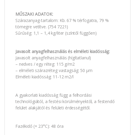
MŰSZAKI ADATOK:
Szárazanyag-tartalom: Kb. 67 % térfogatra, 79 %
tömegre vetítve. (754 7221)
Sűrűség: 1,1 – 1,4 kg/liter (színtől függően)
Javasolt anyagfelhasználás és elméleti kiadósság:
Javasolt anyagfelhasználás (hígítatlanul)
– nedves / egy réteg: 115 g/m2
– elméleti szárazréteg vastagság: 50 μm
Elméleti kiadósság: 11-12 m2/l
A gyakorlati kiadósság függ a felhordási
technológiától, a festési körülményektől, a festendő
felület alakjától és felületi érdességétől.
Fazékidő (+ 23°C): 48 óra