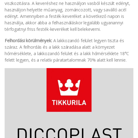
viszkozitásra. A keveréshez ne használjon vasból készült edényt,
használjon helyette műanyag, zománcozott, vagy saválló acél
edényt. Amennyiben a festék-keveréket a következő napon is
használja, akkor abba a felhasználáskor legalább ugyanannyi
térfogatnyi friss festék-keveréket kell belekeverni.
Felhordási körülmények:
A lakkozandó felület legyen tiszta és
száraz. A felhordás és a lakk száradása alatt a környezet
hőmérséklete, a lakkozandó felület és a lakk hőmérséklete 18°C
felett legyen, és a relatív páratartalomnak 70% alatt kell lennie.