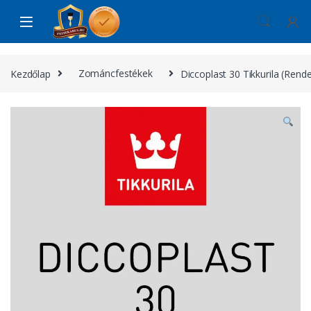
Skip to navigation
Skip to content
Kezdőlap
Zománcfestékek
Diccoplast 30 Tikkurila (Rende