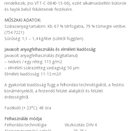
rendelkezik, (no VTT-C-0840-15-06), ezért alkalmasbeltéri bútorok
és hajók belső felületeinek festésére.
MŰSZAKI ADATOK:
Szárazanyag-tartalom: Kb. 67 % térfogatra, 79 % tömegre vetítve.
(754 7221)
Sűrűség: 1,1 – 1,4 kg/liter (színtől függően)
Javasolt anyagfelhasználás és elméleti kiadósság:
Javasolt anyagfelhasználás (hígítatlanul)
– nedves / egy réteg: 115 g/m2
– elméleti szárazréteg vastagság: 50 μm
Elméleti kiadósság: 11-12 m2/l
A gyakorlati kiadósság függ a felhordási technológiától, a festési
körülményektől, a festendő felület alakjától és felületi
érdességétől.
Fazékidő (+ 23°C): 48 óra
Felhasználás módja:
Felhordási technológia Viszkozitás DIN 4
Alacsonynyomású szórás 20-25 s