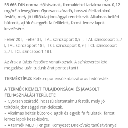
55 666 DIN norma előírásainak, formaldehid tartalma max. 0,12
mg/m³ a levegőben. Gyorsan száradó, hosszú élettartalmú
festék, mely jó töltőtulajdonsággal rendelkezik. Alkalmas beltéri
bútorok, ajtók és egyéb fa felületek, farost lemez lapok
kezelésére.
Fehér 20 l, Fehér 3 l, TAL színcsoport 0,9 l, TAL színcsoport 2,7
l, TAL színcsoport 18 l, TCL színcsoport 0,9 l, TCL színcsoport
2,7 l, TCL színcsoport 18 l.
Az árak a Bázis festékre vonatkoznak. A színkeverési kód
megadása után tudunk árat pontosítani !
TERMÉKTÍPUS:
Kétkomponensű katalizátoros fedőfesték.
A TERMÉK KIEMELT TULAJDONSÁGAI ÉS JAVASOLT
FELHASZNÁLÁSI TERÜLETE:
– Gyorsan száradó, hosszú élettartalmú festék, mely jó
töltőtulajdonsággal ren-delkezik.
– Alkalmas beltéri bútorok, ajtók és egyéb fa felületek, farost
lemez lapok keze-lésére.
– A termék MED (Tengeri Környezet Direktívák) tanúsítvánnyal